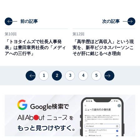
前の記事
次の記事
第10回
第12回
「トヨタイムズで社長人事発
「高学歴ほど高収入」という現
表」は豊田章男社長の「メディ
実を、新卒ビジネスパーソンこ
アへの三行半」
そが肝に銘じるべき理由
1
2
3
4
5