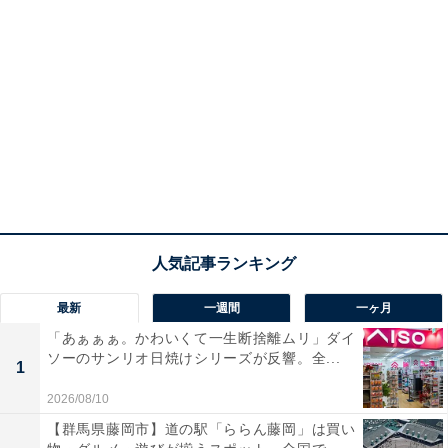
最新
一週間
一ヶ月
「あぁぁぁ。かわいくて一生断捨離ムリ」ダイ
ソーのサンリオ日焼けシリーズが反響。全...
1
2026/08/10
【群馬県藤岡市】道の駅「ららん藤岡」は買い