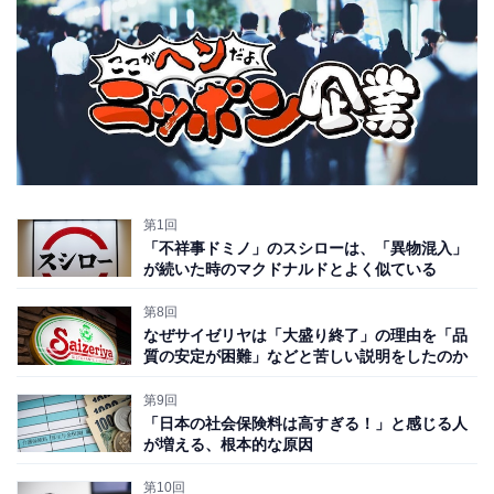
第1回
「不祥事ドミノ」のスシローは、「異物混入」
が続いた時のマクドナルドとよく似ている
第8回
なぜサイゼリヤは「大盛り終了」の理由を「品
質の安定が困難」などと苦しい説明をしたのか
第9回
「日本の社会保険料は高すぎる！」と感じる人
が増える、根本的な原因
第10回