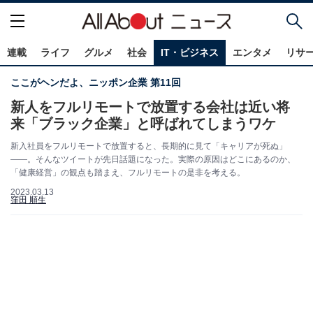
連載
ライフ
グルメ
社会
IT・ビジネス
エンタメ
リサ
ここがヘンだよ、ニッポン企業 第11回
新人をフルリモートで放置する会社は近い将
来「ブラック企業」と呼ばれてしまうワケ
新入社員をフルリモートで放置すると、長期的に見て「キャリアが死ぬ」
――。そんなツイートが先日話題になった。実際の原因はどこにあるのか、
「健康経営」の観点も踏まえ、フルリモートの是非を考える。
2023.03.13
窪田 順生