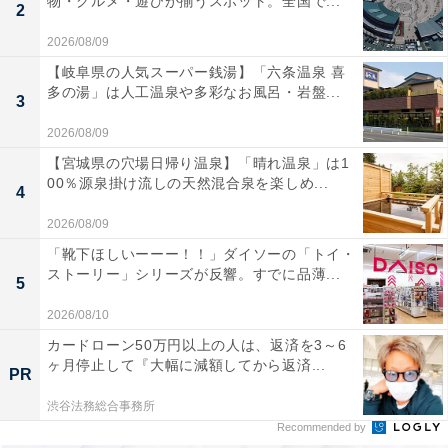
物・グルメ・遊びが揃うスポット。全国で...
2
2026/08/09
【岐阜県の人気スーパー銭湯】「六条温泉 喜
多の湯」は人工温泉や多彩なお風呂・岩盤...
3
2026/08/09
【宮城県の穴場日帰り温泉】「晴れ温泉」は1
00％源泉掛け流しの天然混合泉を楽しめ...
4
2026/08/09
「靴下ほしいーーー！！」ダイソーの「トイ・
ストーリー」シリーズが反響。すでに品薄...
5
2026/08/10
カードローン50万円以上の人は、返済を3～6
ヶ月停止して『大幅に減額してから返済...
PR
渋谷法務総合事務所
Recommended by