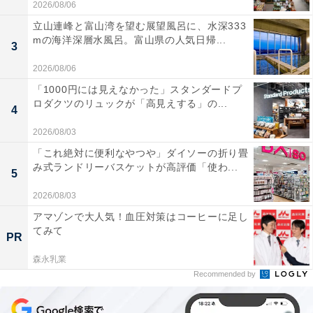
2026/08/06
立山連峰と富山湾を望む展望風呂に、水深333
mの海洋深層水風呂。富山県の人気日帰...
3
2026/08/06
「1000円には見えなかった」スタンダードプ
ロダクツのリュックが「高見えする」の...
4
2026/08/03
「これ絶対に便利なやつや」ダイソーの折り畳
み式ランドリーバスケットが高評価「使わ...
5
2026/08/03
アマゾンで大人気！血圧対策はコーヒーに足し
てみて
PR
森永乳業
Recommended by