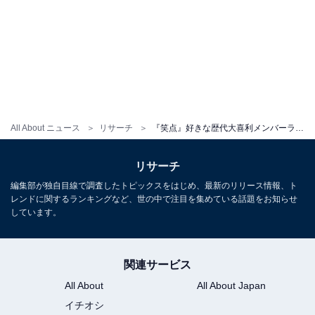
All About ニュース
リサーチ
『笑点』好きな歴代大喜利メンバーランキング！ 「林家木久扇」「桂歌丸」を上回る1位は？
リサーチ
編集部が独自目線で調査したトピックスをはじめ、最新のリリース情報、ト
レンドに関するランキングなど、世の中で注目を集めている話題をお知らせ
しています。
関連サービス
All About
All About Japan
イチオシ