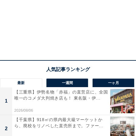
最新
一週間
一ヶ月
【三重県】伊勢名物「赤福」の直営店に、全国
唯一のコメダ大判焼き店も！ 東名阪・伊...
1
2026/08/06
【千葉県】918㎡の県内最大級マーケットか
ら、廃校をリノベした直売所まで。ファー...
2