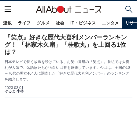
連載
ライフ
グルメ
社会
IT・ビジネス
エンタメ
リサ
『笑点』好きな歴代大喜利メンバーランキン
グ！ 「林家木久扇」「桂歌丸」を上回る1位
は？
日本テレビで長く放送を続けている、お笑い番組の『笑点』。番組では大喜
利が人気で、落語家たちが面白い回答を連発しています。今回は、全国の10
～70代の男女464人に調査した「好きな歴代大喜利メンバー」のランキング
を紹介します。
2023.03.01
ゆるま 小林