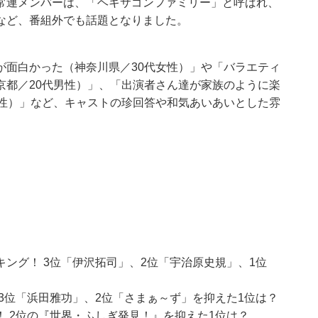
常連メンバーは、「ヘキサゴンファミリー」と呼ばれ、
など、番組外でも話題となりました。
が面白かった（神奈川県／30代女性）」や「バラエティ
京都／20代男性）」、「出演者さん達が家族のように楽
女性）」など、キャストの珍回答や和気あいあいとした雰
ング！ 3位「伊沢拓司」、2位「宇治原史規」、1位
3位「浜田雅功」、2位「さまぁ～ず」を抑えた1位は？
 2位の『世界・ふしぎ発見！』を抑えた1位は？