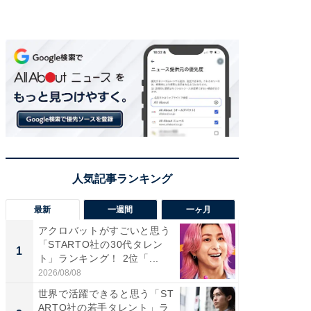
最新
一週間
一ヶ月
アクロバットがすごいと思う
癒し系だ
「STARTO社の30代タレン
の若手
1
1
ト」ランキング！ 2位「...
グ！ 2
2026/08/08
2026/08/0
世界で活躍できると思う「ST
癒し系だ
ARTO社の若手タレント」ラ
の30代