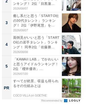
2
2
ンキング！ 2位「目黒蓮...
グ！ 2
2026/08/07
2026/08/0
癒し系だと思う「STARTO社
「パフ
の30代タレント」ランキン
思うST
3
3
グ！ 2位「伊野尾慧」を...
ンキング
2026/08/07
2026/08/0
面倒見がいいと思う「START
ギャップ
O社の若手タレント」ランキ
RTO社
4
4
ング！ 同率2位「佐藤勝...
キング！
2026/08/08
2026/08/0
「KAWAII LAB.」でかわいい
世界で活
と思うアイドルランキング！
ARTO
5
5
2位「櫻井優衣」...
ンキング
2026/07/20
2026/08/0
すべてが絶景、収益も得られ
全国の
るその仕組みとは
付きの
PR
PR
COCO VILLA on GOETHE
COCO VIL
Recommended by