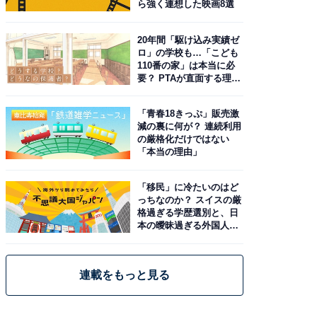
ら強く連想した映画8選
20年間「駆け込み実績ゼ
ロ」の学校も…「こども
110番の家」は本当に必
要？ PTAが直面する理想
と現実
「青春18きっぷ」販売激
減の裏に何が？ 連続利用
の厳格化だけではない
「本当の理由」
「移民」に冷たいのはど
っちなのか？ スイスの厳
格過ぎる学歴選別と、日
本の曖昧過ぎる外国人政
策
連載をもっと見る