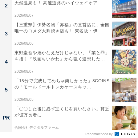
天然温泉も！ 高速道路のハイウェイオア...
2
2026/08/07
【三重県】伊勢名物「赤福」の直営店に、全国
唯一のコメダ大判焼き店も！ 東名阪・伊...
3
2026/08/06
東野圭吾や湊かなえだけじゃない、「業と罪」
を描く『映画ちいかわ』から強く連想した...
4
2026/08/07
「15分で完成してめちゃ楽しかった」3COINS
の「モールドールトレカケースキッ...
5
2026/08/05
「〇〇した後に必ず宝くじを買いなさい」貧乏
が億万長者に
PR
合同会社デジタルファーム
Recommended by