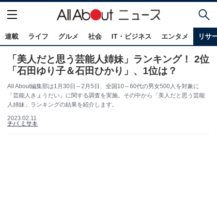
連載
ライフ
グルメ
社会
IT・ビジネス
エンタメ
リサ
「美人だと思う芸能人姉妹」ランキング！ 2位
「石田ゆり子＆石田ひかり」、1位は？
All About編集部は1月30日～2月5日、全国10～60代の男女500人を対象に
「芸能人きょうだい」に関する調査を実施。その中から「美人だと思う芸能
人姉妹」ランキングの結果を紹介します。
2023.02.11
チバ ミサキ