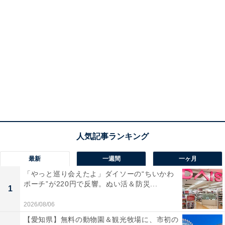
最新
一週間
一ヶ月
「やっと巡り会えたよ」ダイソーの“ちいかわ
ポーチ”が220円で反響。ぬい活＆防災...
1
2026/08/06
【愛知県】無料の動物園＆観光牧場に、市初の