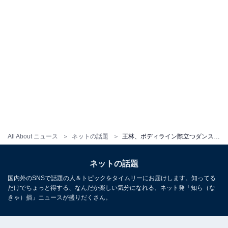
All About ニュース
ネットの話題
王林、ボディライン際立つダンス動画公開！ 「なんか、めっちゃ良い」「パフォーマンスも歌声もめちゃめちゃ綺麗」
ネットの話題
国内外のSNSで話題の人＆トピックをタイムリーにお届けします。知ってる
だけでちょっと得する、なんだか楽しい気分になれる、ネット発「知ら（な
きゃ）損」ニュースが盛りだくさん。