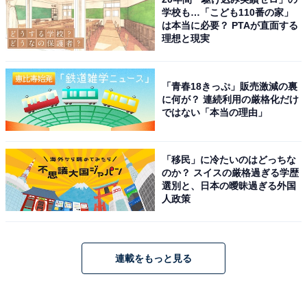
学校も…「こども110番の家」
は本当に必要？ PTAが直面する
理想と現実
「青春18きっぷ」販売激減の裏
に何が？ 連続利用の厳格化だけ
ではない「本当の理由」
「移民」に冷たいのはどっちな
のか？ スイスの厳格過ぎる学歴
選別と、日本の曖昧過ぎる外国
人政策
連載をもっと見る