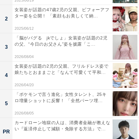
2025/06/19
女装姿が話題の47歳2児の父親、ビフォーアフ
ター姿を公開！ 「素顔もお美しくて納...
2
2025/06/12
「脳がバグる jkでしょ」女装姿が話題の2児
の父、“今日のお父さん”姿を披露「こ...
3
2026/08/04
女装姿が話題の2児の父親、フリルドレス姿で
娘たちとおままごと「なんて可愛くて平和...
4
2026/04/20
「ポケモンで言う進化」女性タレント、25キ
ロ増量ショットに反響！ 「全然パーツ埋...
5
2026/08/05
カードローン地獄の人は、消費者金融が教えな
い『返済停止して減額・免除する方法』で...
PR