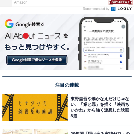
Amazon
Recommended by
注目の連載
東野圭吾や湊かなえだけじゃな
い、「業と罪」を描く『映画ち
いかわ』から強く連想した映画
8選
20年間「駆け込み実績ゼロ」の