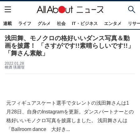
連載
ライフ
グルメ
社会
IT・ビジネス
エンタメ
リサ
浅田舞、モノクロの格好いいダンス写真＆動
画を披露！ 「さすがです!!素晴らしいです!!」
「舞さん素敵」
2022.01.28
橋酒 瑛麗瑠
元フィギュアスケート選手でタレントの浅田舞さんは1
月28日、自身のInstagramを更新。ダンスパートナーとの
格好いいモノクロ写真を披露しました。 浅田舞さんは
「Ballroom dance 大好き...