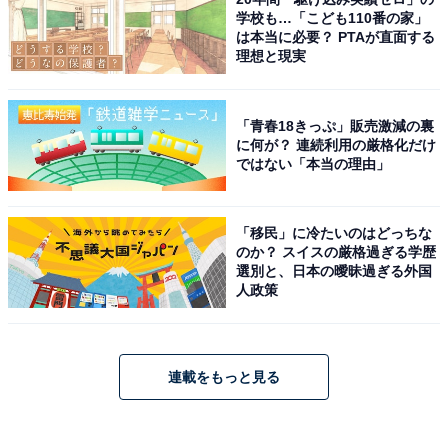
学校も…「こども110番の家」
は本当に必要？ PTAが直面する
理想と現実
「青春18きっぷ」販売激減の裏
に何が？ 連続利用の厳格化だけ
ではない「本当の理由」
「移民」に冷たいのはどっちな
のか？ スイスの厳格過ぎる学歴
選別と、日本の曖昧過ぎる外国
人政策
連載をもっと見る