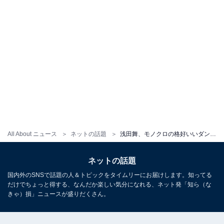
All About ニュース
ネットの話題
浅田舞、モノクロの格好いいダンス写真＆動画を披露！ 「さすがです!!素晴らしいです!!」「舞さん素敵」
ネットの話題
国内外のSNSで話題の人＆トピックをタイムリーにお届けします。知ってる
だけでちょっと得する、なんだか楽しい気分になれる、ネット発「知ら（な
きゃ）損」ニュースが盛りだくさん。