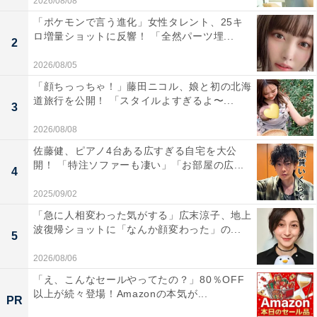
2026/08/08
「ポケモンで言う進化」女性タレント、25キ
ロ増量ショットに反響！ 「全然パーツ埋...
2
2026/08/05
「顔ちっっちゃ！」藤田ニコル、娘と初の北海
道旅行を公開！ 「スタイルよすぎるよ〜...
3
2026/08/08
佐藤健、ピアノ4台ある広すぎる自宅を大公
開！ 「特注ソファーも凄い」「お部屋の広...
4
2025/09/02
「急に人相変わった気がする」広末涼子、地上
波復帰ショットに「なんか顔変わった」の...
5
2026/08/06
「え、こんなセールやってたの？」80％OFF
以上が続々登場！Amazonの本気が...
PR