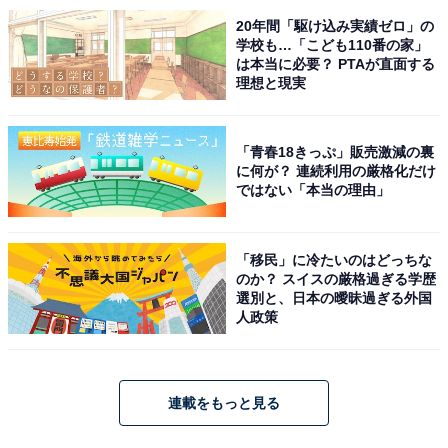
20年間「駆け込み実績ゼロ」の
学校も…「こども110番の家」
は本当に必要？ PTAが直面する
理想と現実
「青春18きっぷ」販売激減の裏
に何が？ 連続利用の厳格化だけ
ではない「本当の理由」
「移民」に冷たいのはどっちな
のか？ スイスの厳格過ぎる学歴
選別と、日本の曖昧過ぎる外国
人政策
連載をもっと見る