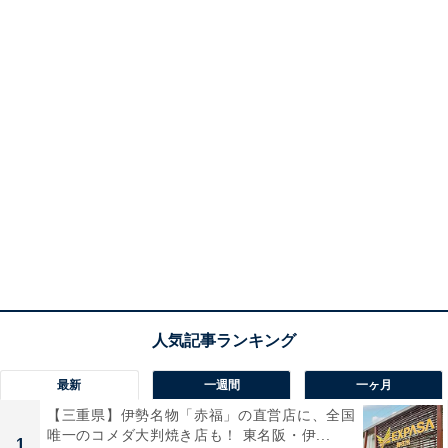
最新
一週間
一ヶ月
【三重県】伊勢名物「赤福」の直営店に、全国
唯一のコメダ大判焼き店も！ 東名阪・伊...
1