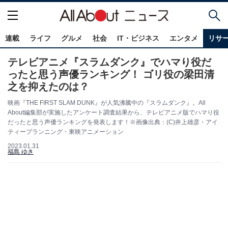
連載
ライフ
グルメ
社会
IT・ビジネス
エンタメ
リサ
テレビアニメ『スラムダンク』でハマり役だ
ったと思う声優ランキング！ ゴリ役の梁田清
之を抑えたのは？
映画『THE FIRST SLAM DUNK』が人気沸騰中の『スラムダンク』。All
About編集部が実施したアンケート調査結果から、テレビアニメ版でハマり役
だったと思う声優ランキングを発表します！※画像出典：(C)井上雄彦・アイ
ティープランニング・東映アニメーション
2023.01.31
福島 ゆき