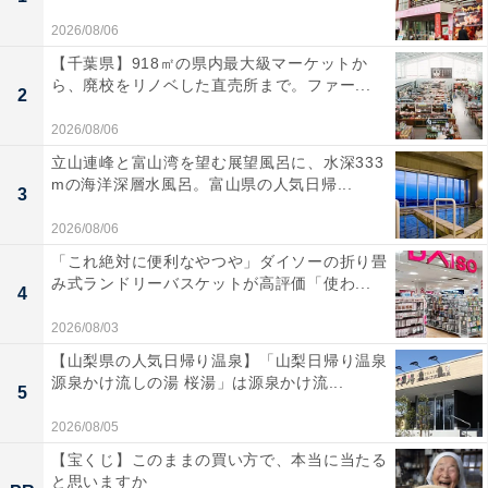
2026/08/06
【千葉県】918㎡の県内最大級マーケットか
ら、廃校をリノベした直売所まで。ファー...
2
2026/08/06
立山連峰と富山湾を望む展望風呂に、水深333
mの海洋深層水風呂。富山県の人気日帰...
3
2026/08/06
「これ絶対に便利なやつや」ダイソーの折り畳
み式ランドリーバスケットが高評価「使わ...
4
2026/08/03
【山梨県の人気日帰り温泉】「山梨日帰り温泉
源泉かけ流しの湯 桜湯」は源泉かけ流...
5
2026/08/05
【宝くじ】このままの買い方で、本当に当たる
と思いますか