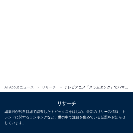
All About ニュース
リサーチ
テレビアニメ『スラムダンク』でハマり役だったと思う声優ランキング！ ゴリ役の梁田清之を抑えたのは？
リサーチ
編集部が独自目線で調査したトピックスをはじめ、最新のリリース情報、ト
レンドに関するランキングなど、世の中で注目を集めている話題をお知らせ
しています。