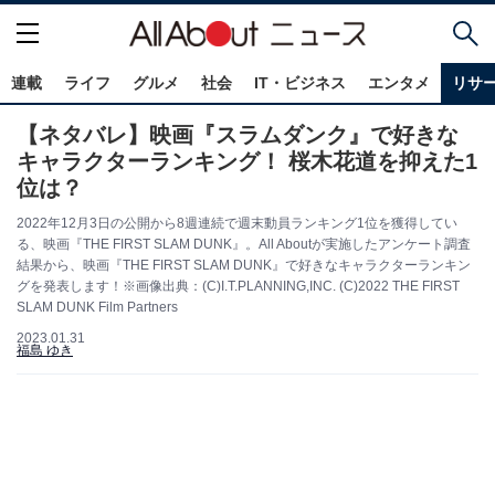
連載
ライフ
グルメ
社会
IT・ビジネス
エンタメ
リサ
【ネタバレ】映画『スラムダンク』で好きな
キャラクターランキング！ 桜木花道を抑えた1
位は？
2022年12月3日の公開から8週連続で週末動員ランキング1位を獲得してい
る、映画『THE FIRST SLAM DUNK』。All Aboutが実施したアンケート調査
結果から、映画『THE FIRST SLAM DUNK』で好きなキャラクターランキン
グを発表します！※画像出典：(C)I.T.PLANNING,INC. (C)2022 THE FIRST
SLAM DUNK Film Partners
2023.01.31
福島 ゆき