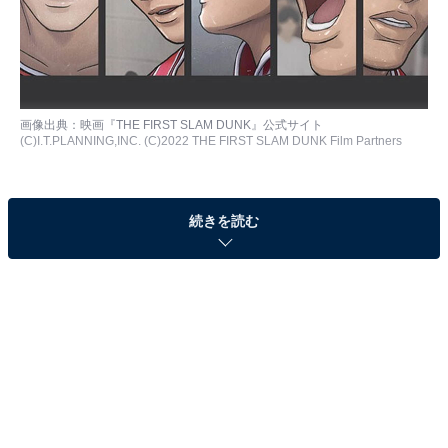
画像出典：
映画『THE FIRST SLAM DUNK』公式サイト
(C)I.T.PLANNING,INC. (C)2022 THE FIRST SLAM DUNK Film Partners
2022年12月3日の公開から8週連続で週末動員ランキング
続きを読む
1位を獲得している、映画『THE FIRST SLAM
DUNK』。公開51日間の累計で観客動員数は610万人、
興行収入は89億円を超え、公開が始まった台湾や韓国で
も人気を集めています。
All About編集部では、全国の10～50代の男女115人を対
象に、映画およびテレビアニメ版の『スラムダンク』に
関するアンケート調査を実施しました（調査期間：2022