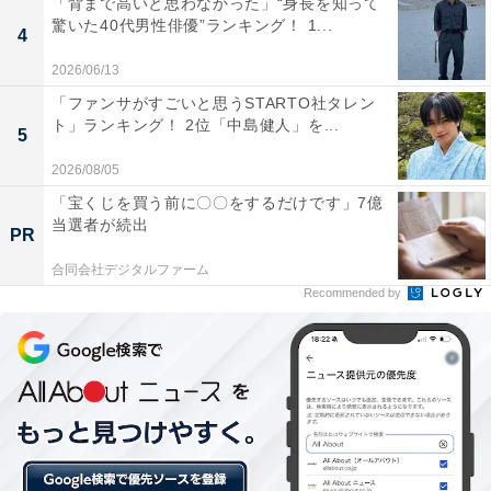
「背まで高いと思わなかった」“身長を知って
A post shared by 映画『THE FIRST SLAM DUNK』スタッフ (@sl
驚いた40代男性俳優”ランキング！ 1...
4
2026/06/13
「ファンサがすごいと思うSTARTO社タレン
第3位は、湘北高校3年生のシューティングガード・三井
ト」ランキング！ 2位「中島健人」を...
5
寿でした。精度の高い3ポイントシュートで、チームの
2026/08/05
難局を何度も支える頼もしい存在。けがでバスケを離れ
ていたときの宮城リョータとの関わりは、映画『THE
「宝くじを買う前に〇〇をするだけです」7億
当選者が続出
FIRST SLAM DUNK』でも描かれています。
PR
合同会社デジタルファーム
回答者からは、「体力の限界を迎えているのにも関わら
Recommended by
ず、大事なシーンで3Pシュートを決めてくれるから（18
歳男性）」「ここぞという場面でスリーを決めるから
（47歳男性）」「へとへとでも3Pシュートで必ずチーム
の窮地を救ってくれる姿がかっこよすぎます（23歳女
性）」など、ブランクがあり、少しスタミナ不足である
中でも大事な局面で3ポイントを決める姿が格好いいと