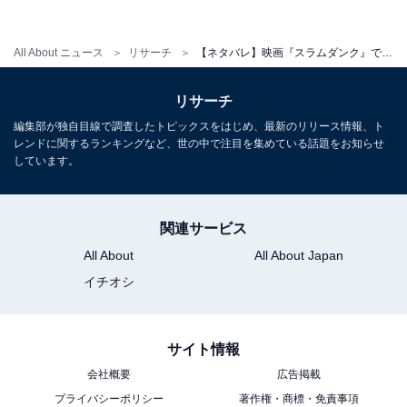
All About ニュース
リサーチ
【ネタバレ】映画『スラムダンク』で好きなキャラクターランキング！ 桜木花道を抑えた1位は？
リサーチ
編集部が独自目線で調査したトピックスをはじめ、最新のリリース情報、ト
View this post on Instagram
レンドに関するランキングなど、世の中で注目を集めている話題をお知らせ
しています。
関連サービス
All About
All About Japan
イチオシ
A post shared by 映画『THE FIRST SLAM DUNK』スタッフ (@sl
サイト情報
会社概要
広告掲載
プライバシーポリシー
著作権・商標・免責事項