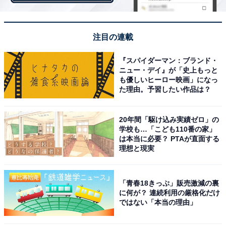
いう声が多く寄せられました。
また、「一度はバスケから離れたけど、バスケ部に復帰
注目の連載
してからは持ち前のポテンシャルで中学MVP時代以上の
『スパイダーマン：ブランド・
活躍を見せた努力と根性に勇気をもらえるから（26歳男
ニュー・デイ』が「史上もっと
性）」「挫折を味わい、自分の弱さと向き合いながらも
も優しいヒーロー映画」になっ
た理由。予習したい作品は？
強くなっていく姿が魅力的なため（35歳女性）」などの
ほか、「昔から好きなキャラだったけど、中学時代に宮
20年間「駆け込み実績ゼロ」の
城リョータのバスケの相手をしようとしたお兄さん的な
学校も…「こども110番の家」
ところや、復帰時入口でお辞儀する真面目なところが素
は本当に必要？ PTAが直面する
理想と現実
敵だった（41歳女性）」など、映画ではリョータとの意
外な関係性も明かされました。
「青春18きっぷ」販売激減の裏
に何が？ 連続利用の厳格化だけ
ではない「本当の理由」