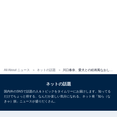
All About ニュース
ネットの話題
川口春奈、愛犬との絵画風なおしゃれポートレートに反響！ 「オソロでステキ」「絵になりますね」
ネットの話題
国内外のSNSで話題の人＆トピックをタイムリーにお届けします。知ってる
だけでちょっと得する、なんだか楽しい気分になれる、ネット発「知ら（な
きゃ）損」ニュースが盛りだくさん。