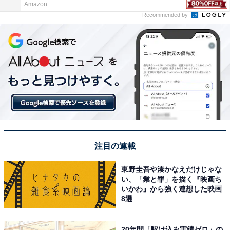
Amazon
Recommended by
注目の連載
東野圭吾や湊かなえだけじゃな
い、「業と罪」を描く『映画ち
いかわ』から強く連想した映画
8選
20年間「駆け込み実績ゼロ」の