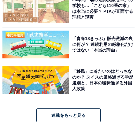
学校も…「こども110番の家」
は本当に必要？ PTAが直面する
理想と現実
「青春18きっぷ」販売激減の裏
に何が？ 連続利用の厳格化だけ
ではない「本当の理由」
「移民」に冷たいのはどっちな
のか？ スイスの厳格過ぎる学歴
選別と、日本の曖昧過ぎる外国
人政策
連載をもっと見る