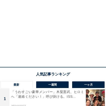
最新
一週間
一ヶ月
「うわすごい豪華メンバー」木梨憲武、ヒロミ
へ「連絡ください！」呼び掛ける。ISS...
1