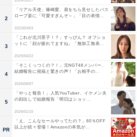
2024/10/17
「リアル天使」篠崎愛、肩をちら見せしたバス
ローブ姿に「可愛すぎんぞ～」「目の表情...
2
2023/03/03
「これが北川景子！？」すっぴん？ オフショ
ットに「顔が疲れてますね」「無加工無表...
3
2025/04/22
「そこくっつくの？！」元NGT48メンバー、
結婚報告に祝福と驚きの声！「お相手の...
4
2026/08/07
「やっと報告！」人気YouTuber、イケメン夫
の顔出しで結婚報告「明日はショッ...
5
2026/01/15
「え、こんなセールやってたの？」80％OFF
以上が続々登場！Amazonの本気が...
PR