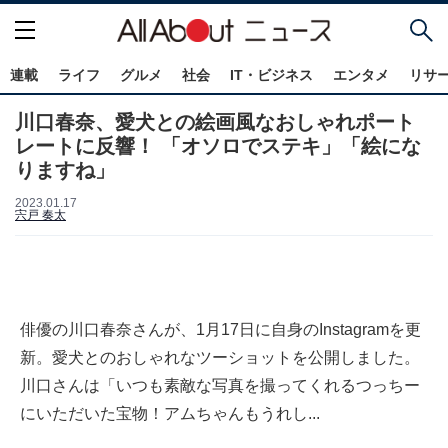
連載
ライフ
グルメ
社会
IT・ビジネス
エンタメ
リサ
川口春奈、愛犬との絵画風なおしゃれポート
レートに反響！ 「オソロでステキ」「絵にな
りますね」
2023.01.17
宍戸 奏太
俳優の川口春奈さんが、1月17日に自身のInstagramを更
新。愛犬とのおしゃれなツーショットを公開しました。
川口さんは「いつも素敵な写真を撮ってくれるつっちー
にいただいた宝物！アムちゃんもうれし...