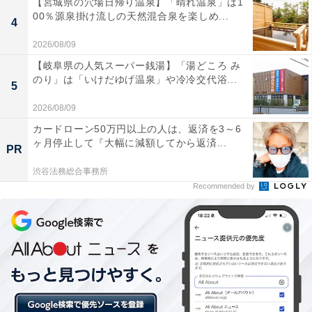
【宮城県の穴場日帰り温泉】「晴れ温泉」は1
札幌に住む4人家族のリアルな収支内訳は？
00％源泉掛け流しの天然混合泉を楽しめ...
4
・
2026/08/09
「子を持ちたいと思ってもお金が…」世帯年収620万円
【岐阜県の人気スーパー銭湯】「湯どころ み
夫婦、地方都市で暮らす1カ月のリアルな収支内訳
のり」は「いけだゆげ温泉」や冷冷交代浴...
5
・
「年金生活になったらアルバイト予定」年収300万円の
2026/08/09
63歳男性、1カ月のリアルな収支内訳を公開
カードローン50万円以上の人は、返済を3～6
ヶ月停止して『大幅に減額してから返済...
・
PR
「楽しいことが何もなくただ生きているだけ」年収260
渋谷法務総合事務所
万円の36歳女性、1カ月の収支内訳は？
Recommended by