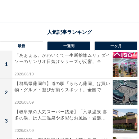
電気代：1万1000円
ガス代：4000円
水道代：3500円
車（維持費）：1万円
通信費：1万5000円
最新
一週間
一ヶ月
「あぁぁぁ。かわいくて一生断捨離ムリ」ダイ
ソーのサンリオ日焼けシリーズが反響。全...
1
※回答者コメントは原文ママです
2026/08/10
【群馬県藤岡市】道の駅「ららん藤岡」は買い
物・グルメ・遊びが揃うスポット。全国で...
【おすすめ記事】
2
・
2026/08/09
「金銭面で不安はない」と断言。世帯年収1550万円・子
【岐阜県の人気スーパー銭湯】「六条温泉 喜
2人育てる共働き世帯、1カ月の収支内訳とは？
多の湯」は人工温泉や多彩なお風呂・岩盤...
3
・
2026/08/09
夫の年収850万円。でも「値上げで、苦しい…」 子2人、