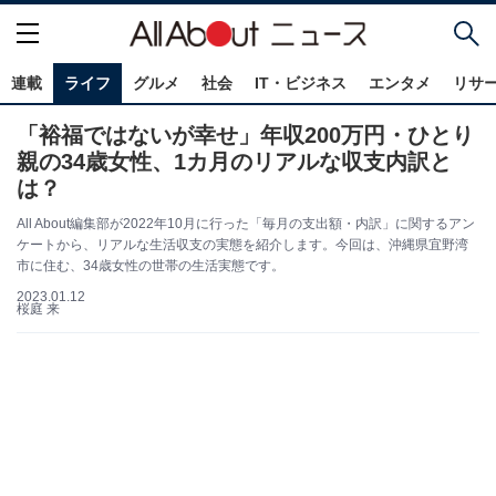
連載
ライフ
グルメ
社会
IT・ビジネス
エンタメ
リサ
「裕福ではないが幸せ」年収200万円・ひとり
親の34歳女性、1カ月のリアルな収支内訳と
は？
All About編集部が2022年10月に行った「毎月の支出額・内訳」に関するアン
ケートから、リアルな生活収支の実態を紹介します。今回は、沖縄県宜野湾
市に住む、34歳女性の世帯の生活実態です。
2023.01.12
桜庭 来