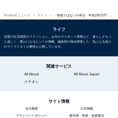
All About ニュース
ライフ
「裕福ではないが幸せ」年収200万円・ひとり親の34歳女性、1カ月のリアルな収支内訳とは？
ライフ
話題の生活雑貨やファッション、お出かけスポット情報など、暮らしがもっ
と楽しく、豊かになるヒントが満載。編集部が独自調査した、気になる他人
のライフスタイル事情も公開しています。
関連サービス
All About
All About Japan
イチオシ
サイト情報
会社概要
広告掲載
プライバシーポリシー
著作権・商標・免責事項