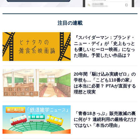
万円の36歳女性、1カ月の収支内訳は？
注目の連載
『スパイダーマン：ブランド・
ニュー・デイ』が「史上もっと
も優しいヒーロー映画」になっ
た理由。予習したい作品は？
20年間「駆け込み実績ゼロ」の
学校も…「こども110番の家」
は本当に必要？ PTAが直面する
理想と現実
「青春18きっぷ」販売激減の裏
に何が？ 連続利用の厳格化だけ
ではない「本当の理由」