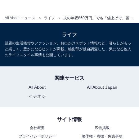
All About ニュース
ライフ
夫の年収850万円。でも「値上げで、苦しい…」 子2人、札幌に住む4人家族のリアルな収支内訳は？
ライフ
話題の生活雑貨やファッション、お出かけスポット情報など、暮らしがもっ
と楽しく、豊かになるヒントが満載。編集部が独自調査した、気になる他人
のライフスタイル事情も公開しています。
関連サービス
All About
All About Japan
イチオシ
サイト情報
会社概要
広告掲載
プライバシーポリシー
著作権・商標・免責事項