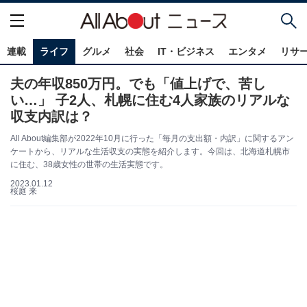
連載
ライフ
グルメ
社会
IT・ビジネス
エンタメ
リサ
夫の年収850万円。でも「値上げで、苦し
い…」 子2人、札幌に住む4人家族のリアルな
収支内訳は？
All About編集部が2022年10月に行った「毎月の支出額・内訳」に関するアン
ケートから、リアルな生活収支の実態を紹介します。今回は、北海道札幌市
に住む、38歳女性の世帯の生活実態です。
2023.01.12
桜庭 来