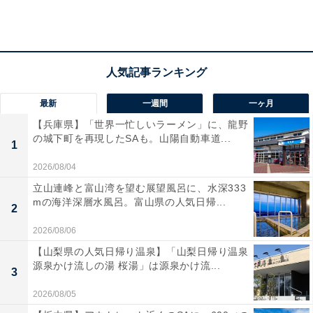
食費：8万円
交際費：5000円
電気代：1万6000円
ガス代：0円
水道代：2500円
最新
一週間
一ヶ月
車（維持費）：5000円
【兵庫県】「世界一忙しいラーメン」に、龍野
子どもの習い事：1万3000円
の城下町を再現したSAも。山陽自動車道...
1
2026/08/04
2人の子どもがいるためか、食費にかかる比重が大きい
立山連峰と富山湾を望む展望風呂に、水深333
様子。値上げラッシュ、それでも賃金は上がらないなど
mの海洋深層水風呂。富山県の人気日帰...
2
の現状の中、「どうやって貯蓄を増やすか考え中……」
とのことです。
2026/08/06
【山梨県の人気日帰り温泉】「山梨日帰り温泉
源泉かけ流しの湯 桜湯」は源泉かけ流...
3
※回答者コメントは原文ママです
2026/08/05