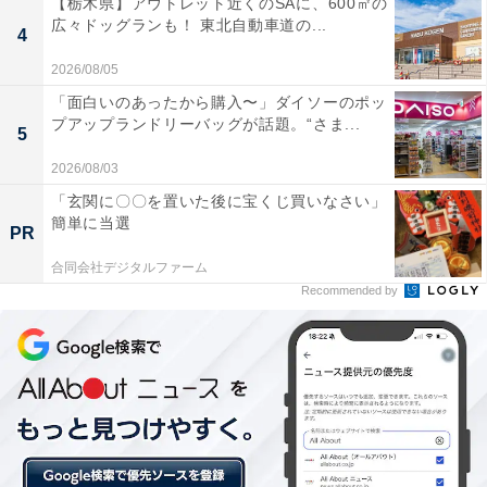
【栃木県】アウトレット近くのSAに、600㎡の
広々ドッグランも！ 東北自動車道の...
4
【おすすめ記事】
2026/08/05
・
「面白いのあったから購入〜」ダイソーのポッ
「金銭面で不安はない」と断言。世帯年収1550万円・子
プアップランドリーバッグが話題。“さま...
5
2人育てる共働き世帯、1カ月の収支内訳とは？
2026/08/03
・
「玄関に〇〇を置いた後に宝くじ買いなさい」
「裕福ではないが幸せ」年収200万円・ひとり親の34歳
簡単に当選
PR
女性、1カ月のリアルな収支内訳とは？
・
合同会社デジタルファーム
Recommended by
「子を持ちたいと思ってもお金が…」世帯年収620万円
夫婦、地方都市で暮らす1カ月のリアルな収支内訳
・
「年金生活になったらアルバイト予定」年収300万円の
63歳男性、1カ月のリアルな収支内訳を公開
・
「楽しいことが何もなくただ生きているだけ」年収260