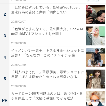
2026/08/10
「世間をにぎわせている」動物系YouTuber、
違法行為の告発に声明「飼育してい...
2
2025/02/07
「色気がとまんなくて」佐久間大介、Snow M
an新曲MVオフショットを公開！ ...
3
2026/08/10
イケメンバレー選手、キス＆耳食べショットに
反響！ 「なんなのーこのイチャイチャ感...
4
2026/01/29
「別人のようだ…」華原朋美、最新ショットに
反響「ほんま痩せたらめっちゃ可愛いなる...
5
2026/08/10
カードローン50万円以上の人は、返済を3～6
ヶ月停止して『大幅に減額してから返済...
PR