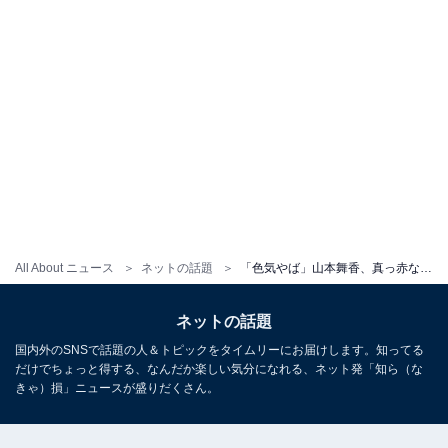
All About ニュース
ネットの話題
「色気やば」山本舞香、真っ赤なミニスカドレスで圧巻の美脚を披露！ 「スタイルよすぎ」「別人みたい」
ネットの話題
国内外のSNSで話題の人＆トピックをタイムリーにお届けします。知ってる
だけでちょっと得する、なんだか楽しい気分になれる、ネット発「知ら（な
きゃ）損」ニュースが盛りだくさん。