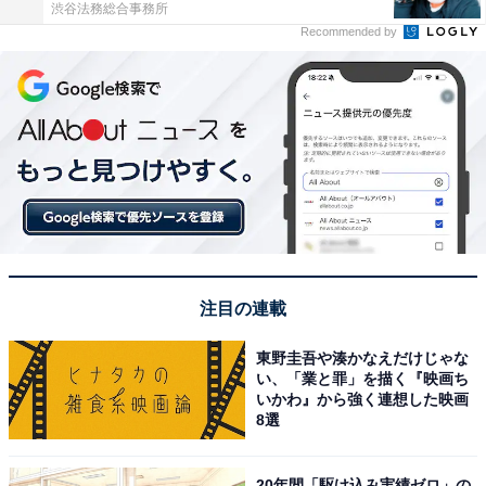
渋谷法務総合事務所
Recommended by
注目の連載
東野圭吾や湊かなえだけじゃな
い、「業と罪」を描く『映画ち
いかわ』から強く連想した映画
8選
20年間「駆け込み実績ゼロ」の