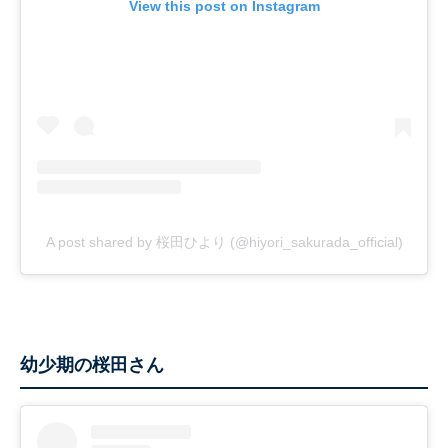
View this post on Instagram
A post shared by 桜田ひより (@hiyori_sakurada_official)
幼少期の桜田さん