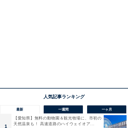
最新
一週間
一ヶ月
【愛知県】無料の動物園＆観光牧場に、市初の
天然温泉も！ 高速道路のハイウェイオア...
1