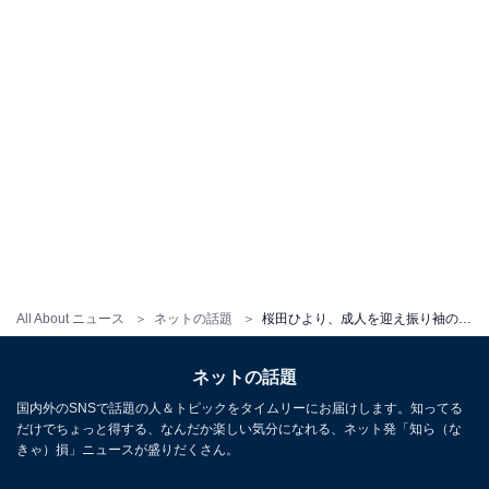
All About ニュース
ネットの話題
桜田ひより、成人を迎え振り袖の前撮り写真を公開！ 「大人っぽい」「とても素敵なお写真」と反響
ネットの話題
国内外のSNSで話題の人＆トピックをタイムリーにお届けします。知ってる
だけでちょっと得する、なんだか楽しい気分になれる、ネット発「知ら（な
きゃ）損」ニュースが盛りだくさん。