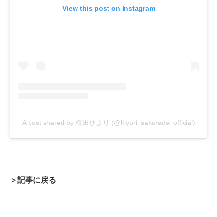
View this post on Instagram
A post shared by 桜田ひより (@hiyori_sakurada_official)
＞記事に戻る