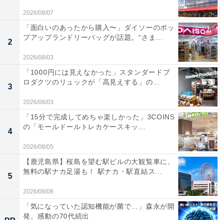
2026/08/07
「面白いのあったから購入〜」ダイソーのポッ
プアップランドリーバッグが話題。“さま...
2
2026/08/03
「1000円には見えなかった」スタンダードプ
ロダクツのリュックが「高見えする」の...
3
2026/08/03
「15分で完成してめちゃ楽しかった」3COINS
の「モールドールトレカケースキッ...
4
2026/08/05
【鹿児島県】桜島を望む駅ビルの大観覧車に、
無料の駅ナカ足湯も！ 駅ナカ・駅直結ス...
5
2026/08/08
「気になっていた認知機能が菌で…」森永が開
発。感動の70代続出