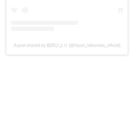
A post shared by 桜田ひより (@hiyori_sakurada_official)