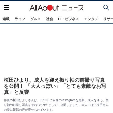
連載
ライフ
グルメ
社会
IT・ビジネス
エンタメ
リサ
桜田ひより、成人を迎え振り袖の前撮り写真
を公開！ 「大人っぽい」「とても素敵なお写
真」と反響
俳優の桜田ひよりさんは、1月9日に自身のInstagramを更新。成人を迎え、振
り袖の前撮り写真を“おすそ分け”として、公開しました。大人っぽい桜田さん
の姿に祝福の声が寄せられています。