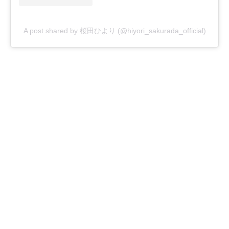
A post shared by 桜田ひより (@hiyori_sakurada_official)