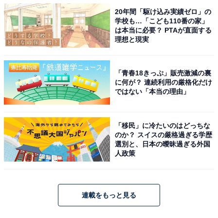
20年間「駆け込み実績ゼロ」の
学校も…「こども110番の家」
は本当に必要？ PTAが直面する
理想と現実
「青春18きっぷ」販売激減の裏
に何が？ 連続利用の厳格化だけ
ではない「本当の理由」
「移民」に冷たいのはどっちな
のか？ スイスの厳格過ぎる学歴
選別と、日本の曖昧過ぎる外国
人政策
連載をもっと見る