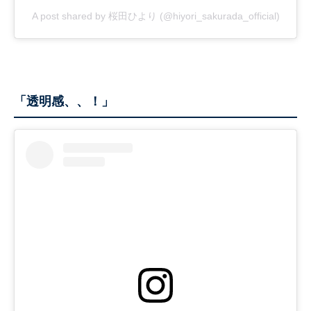
A post shared by 桜田ひより (@hiyori_sakurada_official)
「透明感、、！」