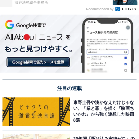
渋谷法務総合事務所
Recommended by
注目の連載
東野圭吾や湊かなえだけじゃな
い、「業と罪」を描く『映画ち
いかわ』から強く連想した映画
8選
20年間「駆け込み実績ゼロ」の