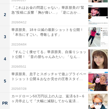
2026/01/27
「これはお金の問題じゃない」華原朋美の“緊
急”投稿に反響「胸が痛い…」「逆におか...
2
2026/04/12
華原朋美、18キロ減の最新ショットを公開！
「本当にすごい。尊敬します」
3
2022/04/04
「すんごく痩せてる」華原朋美、自撮りショッ
ト公開！ 「昔の朋ちゃんみたい」「なん...
4
2026/05/11
華原朋美、息子とスポッチャで遊ぶプライベー
トショット公開＆おなか見せの圧巻スタイ...
5
2025/07/28
カードローン50万円以上の人は、返済を3～6
ヶ月停止して『大幅に減額してから返済...
PR