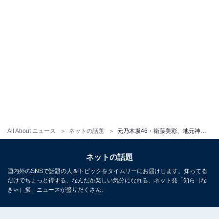
All About ニュース
ネットの話題
元乃木坂46・衛藤美彩、地元神社で息子との初詣ショット公開「お母さんになっても綺麗だ」の声
ネットの話題
国内外のSNSで話題の人＆トピックをタイムリーにお届けします。知ってる
だけでちょっと得する、なんだか楽しい気分になれる、ネット発「知ら（な
きゃ）損」ニュースが盛りだくさん。