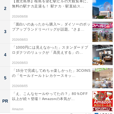
【鹿児島県】桜島を望む駅ビルの大観覧車に、
無料の駅ナカ足湯も！ 駅ナカ・駅直結ス...
2
2026/08/08
「面白いのあったから購入〜」ダイソーのポッ
プアップランドリーバッグが話題。“さま...
3
2026/08/03
「1000円には見えなかった」スタンダードプ
ロダクツのリュックが「高見えする」の...
4
2026/08/03
「15分で完成してめちゃ楽しかった」3COINS
の「モールドールトレカケースキッ...
5
2026/08/05
「え、こんなセールやってたの？」80％OFF
以上が続々登場！Amazonの本気が...
PR
Amazon