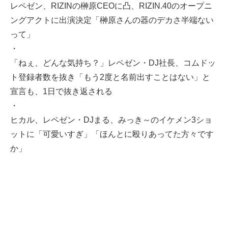
レペゼン、RIZINの榊原CEOに凸、RIZIN.40のオープニ
ングアクトに出演決定「榊原さんの器のデカさ半端ない
って」
・
「ねぇ、どんな気持ち？」レペゼン・DJ社長、コムドッ
ト登録者数を抜き「もう2度と名前出すことはない」と
宣言も、1日で抜き返される
・
ヒカル、レペゼン・DJまる、みっき～のイケメン3ショ
ットに「可愛いすぎ」「ほんとに殴りあってた方々です
か」