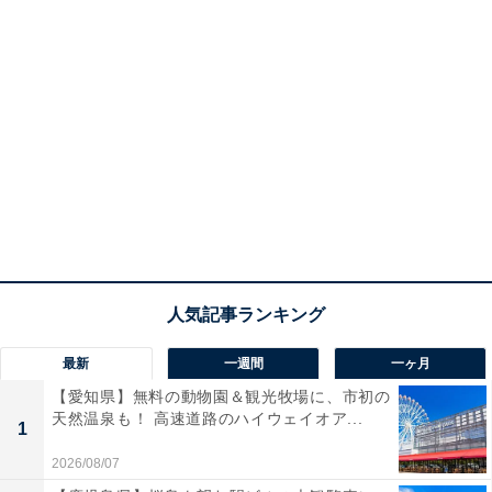
最新
一週間
一ヶ月
【愛知県】無料の動物園＆観光牧場に、市初の
天然温泉も！ 高速道路のハイウェイオア...
1
2026/08/07