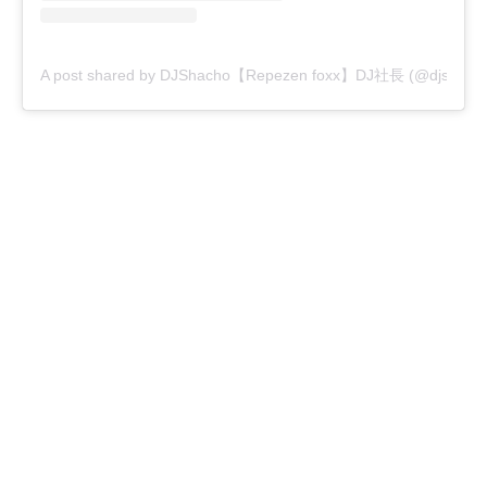
A post shared by DJShacho【Repezen foxx】DJ社長 (@djshacho