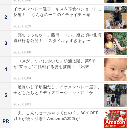
2026/03/08
イケメンバレー選手、キス＆耳食べショットに
反響！ 「なんなのーこのイチャイチャ感...
2
2026/01/29
「顔ちっっちゃ！」藤田ニコル、娘と初の北海
道旅行を公開！ 「スタイルよすぎるよ〜...
3
2026/08/08
「ユメが、ついに歩いた」杉浦太陽、第5子
が“立っち”に挑戦する姿を披露！ 「出来...
4
2026/08/04
「足長いし子煩悩だし」イケメンバレー選手、
子どもたちとのディズニーショットに「か...
5
2026/01/03
「え、こんなセールやってたの？」80％OFF
以上が続々登場！Amazonの本気が...
PR