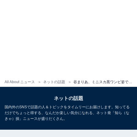
All About ニュース
ネットの話題
谷まりあ、ミニスカ黒ワンピ姿で美脚を披露！ 「足長い！美脚すぎ！」「めちゃオシャレで可愛いすぎる」
ネットの話題
国内外のSNSで話題の人＆トピックをタイムリーにお届けします。知ってる
だけでちょっと得する、なんだか楽しい気分になれる、ネット発「知ら（な
きゃ）損」ニュースが盛りだくさん。