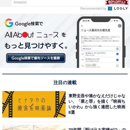
Amazon
Recommended by
注目の連載
東野圭吾や湊かなえだけじゃな
い、「業と罪」を描く『映画ち
いかわ』から強く連想した映画
8選
20年間「駆け込み実績ゼロ」の