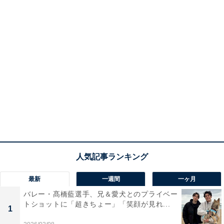
最新
一週間
一ヶ月
バレー・髙橋藍選手、兄＆愛犬とのプライベー
トショットに「超きちょー」「笑顔が見れ...
1