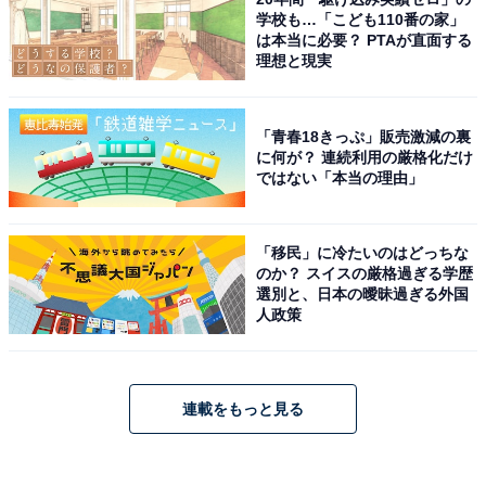
学校も…「こども110番の家」
は本当に必要？ PTAが直面する
理想と現実
「青春18きっぷ」販売激減の裏
に何が？ 連続利用の厳格化だけ
ではない「本当の理由」
「移民」に冷たいのはどっちな
のか？ スイスの厳格過ぎる学歴
選別と、日本の曖昧過ぎる外国
人政策
連載をもっと見る