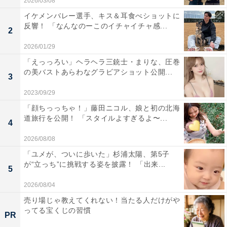
2026/03/08
イケメンバレー選手、キス＆耳食べショットに
反響！ 「なんなのーこのイチャイチャ感...
2
2026/01/29
「えっっろい」ヘラヘラ三銃士・まりな、圧巻
の美バストあらわなグラビアショット公開...
3
2023/09/29
「顔ちっっちゃ！」藤田ニコル、娘と初の北海
道旅行を公開！ 「スタイルよすぎるよ〜...
4
2026/08/08
「ユメが、ついに歩いた」杉浦太陽、第5子
が“立っち”に挑戦する姿を披露！ 「出来...
5
2026/08/04
売り場じゃ教えてくれない！当たる人だけがや
ってる宝くじの習慣
PR