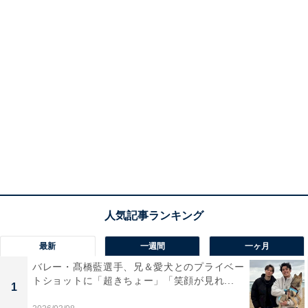
最新
一週間
一ヶ月
バレー・髙橋藍選手、兄＆愛犬とのプライベー
トショットに「超きちょー」「笑顔が見れ...
1