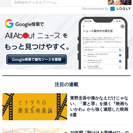
合同会社デジタルファーム
Recommended by
注目の連載
東野圭吾や湊かなえだけじゃな
い、「業と罪」を描く『映画ち
いかわ』から強く連想した映画
8選
20年間「駆け込み実績ゼロ」の