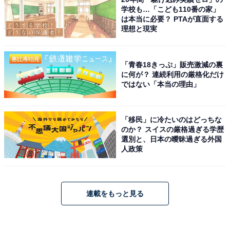
学校も…「こども110番の家」
は本当に必要？ PTAが直面する
理想と現実
「青春18きっぷ」販売激減の裏
に何が？ 連続利用の厳格化だけ
ではない「本当の理由」
「移民」に冷たいのはどっちな
のか？ スイスの厳格過ぎる学歴
選別と、日本の曖昧過ぎる外国
人政策
連載をもっと見る