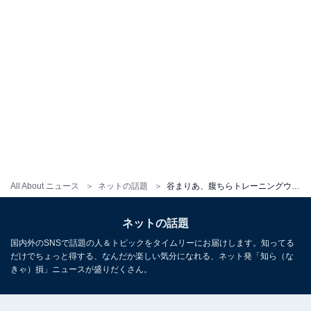
All About ニュース
ネットの話題
谷まりあ、腹ちらトレーニングウエア姿で美ボディ披露！ 「腹筋割れてるやん」「どんだけ細いの？！」
ネットの話題
国内外のSNSで話題の人＆トピックをタイムリーにお届けします。知ってる
だけでちょっと得する、なんだか楽しい気分になれる、ネット発「知ら（な
きゃ）損」ニュースが盛りだくさん。