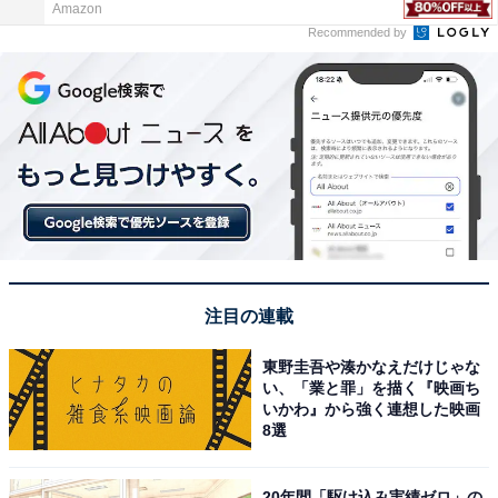
Amazon
Recommended by
注目の連載
東野圭吾や湊かなえだけじゃな
い、「業と罪」を描く『映画ち
いかわ』から強く連想した映画
8選
20年間「駆け込み実績ゼロ」の