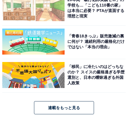
学校も…「こども110番の家」
は本当に必要？ PTAが直面する
理想と現実
「青春18きっぷ」販売激減の裏
に何が？ 連続利用の厳格化だけ
ではない「本当の理由」
「移民」に冷たいのはどっちな
のか？ スイスの厳格過ぎる学歴
選別と、日本の曖昧過ぎる外国
人政策
連載をもっと見る