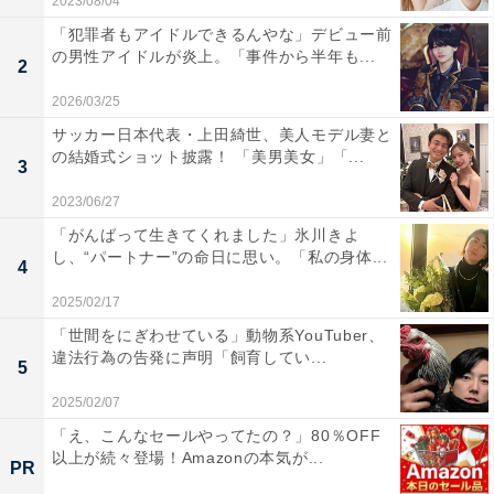
2023/08/04
「犯罪者もアイドルできるんやな」デビュー前
の男性アイドルが炎上。「事件から半年も...
2
2026/03/25
サッカー日本代表・上田綺世、美人モデル妻と
の結婚式ショット披露！ 「美男美女」「...
3
2023/06/27
「がんばって生きてくれました」氷川きよ
し、“パートナー”の命日に思い。「私の身体...
4
2025/02/17
「世間をにぎわせている」動物系YouTuber、
違法行為の告発に声明「飼育してい...
5
2025/02/07
「え、こんなセールやってたの？」80％OFF
以上が続々登場！Amazonの本気が...
PR