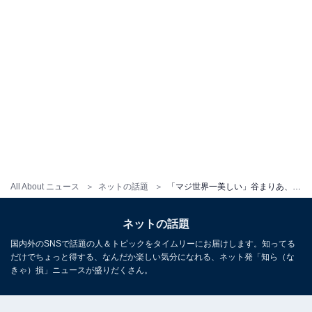
All About ニュース
ネットの話題
「マジ世界一美しい」谷まりあ、タイトなミニ丈黒ドレス姿で美脚を披露！ 「いつもと違う雰囲気」
ネットの話題
国内外のSNSで話題の人＆トピックをタイムリーにお届けします。知ってる
だけでちょっと得する、なんだか楽しい気分になれる、ネット発「知ら（な
きゃ）損」ニュースが盛りだくさん。