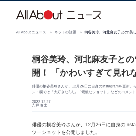
All About ニュース
ネットの話題
桐谷美玲、河北麻友子との“美
桐谷美玲、河北麻友子との
開！ 「かわいすぎて見れ
俳優の桐谷美玲さんが、12月26日に自身のInstagramを
ント欄では「大好きな2人」「素敵なショット」などのコメン
2022.12.27
宍戸 奏太
俳優の桐谷美玲さんが、12月26日に自身のIns
ツーショットを公開しました。