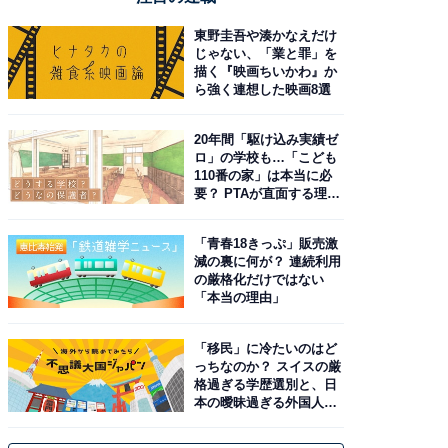
東野圭吾や湊かなえだけ
じゃない、「業と罪」を
描く『映画ちいかわ』か
ら強く連想した映画8選
20年間「駆け込み実績ゼ
ロ」の学校も…「こども
110番の家」は本当に必
要？ PTAが直面する理想
と現実
「青春18きっぷ」販売激
減の裏に何が？ 連続利用
の厳格化だけではない
「本当の理由」
「移民」に冷たいのはど
っちなのか？ スイスの厳
格過ぎる学歴選別と、日
本の曖昧過ぎる外国人政
策