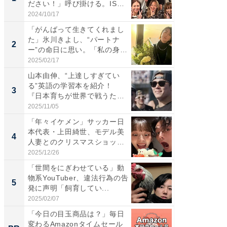
ださい！」呼び掛ける。IS
災地を
S...
「カ...
2024/10/17
2026/08/0
「がんばって生きてくれまし
「女の
た」氷川きよし、“パートナ
介、バ
2
2
ー”の命日に思い。「私の身
らのプレ
体...
愛...
2025/02/17
2026/08/0
山本由伸、“上達しすぎてい
「脚が
る”英語の学習本を紹介！
横川尚
3
3
『日本育ちが世界で戦うため
ムキな姿
の...
刃...
2025/11/05
2026/08/0
「年々イケメン」サッカー日
「え、
本代表・上田綺世、モデル美
芸人、2
4
4
人妻とのクリスマスショット
エットに
に...
2025/12/26
2026/08/0
「世間をにぎわせている」動
「脳がバ
物系YouTuber、違法行為の告
装姿が話
5
5
発に声明「飼育してい...
のお父さ
2025/02/07
2026/08/0
「今日の目玉商品は？」毎日
【見城徹
変わるAmazonタイムセール
も変わ