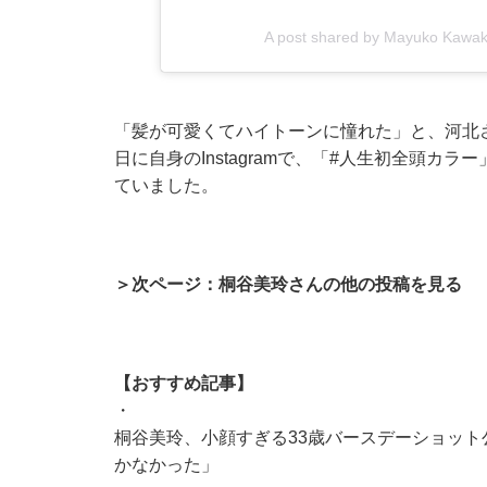
A post shared by Mayuko Kawa
「髪が可愛くてハイトーンに憧れた」と、河北
日に自身のInstagramで、「#人生初全頭
ていました。
＞次ページ：桐谷美玲さんの他の投稿を見る
【おすすめ記事】
・
桐谷美玲、小顔すぎる33歳バースデーショット
かなかった」