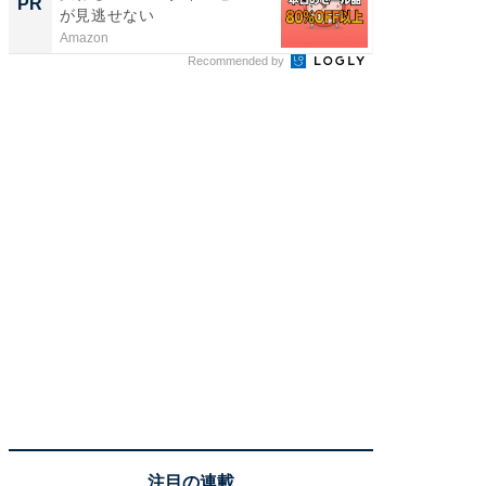
PR
PR
が見逃せない
Amazon
FINCHI o
Recommended by
注目の連載