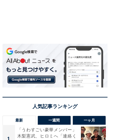
最新
一週間
一ヶ月
「うわすごい豪華メンバー」
「さす
木梨憲武、ヒロミへ「連絡く
は」高
1
1