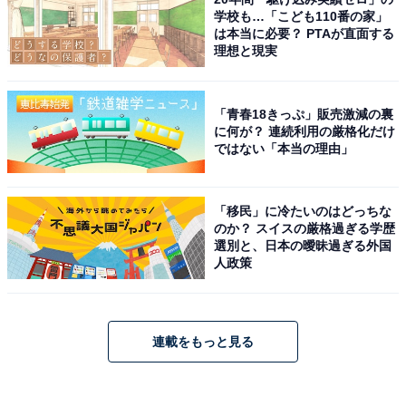
学校も…「こども110番の家」
は本当に必要？ PTAが直面する
理想と現実
「青春18きっぷ」販売激減の裏
に何が？ 連続利用の厳格化だけ
ではない「本当の理由」
「移民」に冷たいのはどっちな
のか？ スイスの厳格過ぎる学歴
選別と、日本の曖昧過ぎる外国
人政策
連載をもっと見る