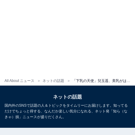
All About ニュース
ネットの話題
「下乳の天使」兒玉遥、美乳がはみ出たノーブラショット披露！ 「すんごいセクシー」「本当に美しいカラダ」
ネットの話題
国内外のSNSで話題の人＆トピックをタイムリーにお届けします。知ってる
だけでちょっと得する、なんだか楽しい気分になれる、ネット発「知ら（な
きゃ）損」ニュースが盛りだくさん。