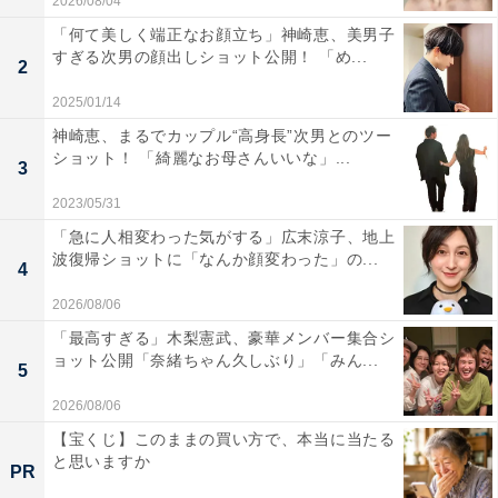
2026/08/04
「何て美しく端正なお顔立ち」神崎恵、美男子
すぎる次男の顔出しショット公開！ 「め...
2
2025/01/14
神崎恵、まるでカップル“高身長”次男とのツー
ショット！ 「綺麗なお母さんいいな」...
3
2023/05/31
「急に人相変わった気がする」広末涼子、地上
波復帰ショットに「なんか顔変わった」の...
4
2026/08/06
「最高すぎる」木梨憲武、豪華メンバー集合シ
ョット公開「奈緒ちゃん久しぶり」「みん...
5
2026/08/06
【宝くじ】このままの買い方で、本当に当たる
と思いますか
PR