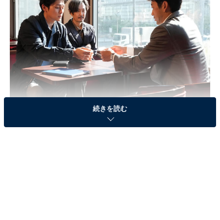
続きを読む
画像出典：関西テレビ『エルピス』
公式サイト
第9話のあらすじ
女子中学生連続殺人事件の真犯人が本城彰（永山瑛太）
であるという事実を公にすることが許されず、さらに刑
事を脅迫した疑いで会社を解雇された拓朗（眞栄田郷