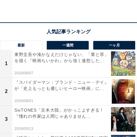
める中、届いたのは突然の亨の訃報。遺書があったこと
から警察は自殺と判定したものの、遺族の意向で病死と
発表。葬儀では、いずれ大門の右腕となるであろう斎藤
（鈴木亮平）がマスコミ対応に追われていました。村井
は亨が他殺なのではないかと斎藤にかまをかけつつ、引
最新
一週間
一ヶ月
き返すなら今しかないと忠告します。
東野圭吾や湊かなえだけじゃない、「業と罪」
を描く『映画ちいかわ』から強く連想した...
1
権力という名の悪から目をそらし、平然と報道を続ける
2026/08/07
マスコミのあり方に怒りを爆発させた村井は、恵那がキ
『スパイダーマン：ブランド・ニュー・デイ』
ャスターを務める報道番組『ニュース8』の収録現場に
が「史上もっとも優しいヒーロー映画」に...
2
乗り込むと、パイプ椅子を振り回しセットを破壊してい
2026/08/01
きます。その様子を見ていた恵那は、全部壊れてしまえ
SixTONES「京本大我」がかっこよすぎる！
ばいいと思っていた本心に気づくと涙を流し――。
『憧れの作家は人間じゃありません...
3
2026/05/13