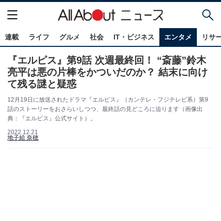
連載
ライフ
グルメ
社会
IT・ビジネス
エンタメ
リサ
『エルピス』第9話 次週最終回！ “斎藤”鈴木
亮平は悪の片棒をかついだのか？ 結末に向け
て残る謎と疑惑
12月19日に放送されたドラマ『エルピス』（カンテレ・フジテレビ系）第9
話のストーリーをおさらいしつつ、最終話の見どころに迫ります（画像出
典：『エルピス』公式サイト）。
2022.12.21
地子給 奈穂