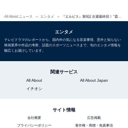
に葬られた真実は白日の下にさらされ、松本死刑囚（片
岡正二郎）の冤罪は晴らされるのでしょうか？ 一体どん
All About ニュース
エンタメ
『エルピス』第9話 次週最終回！ “斎藤”鈴木亮平は悪の片棒をかついだのか？ 結末に向けて残る謎と疑惑
な結末を迎えるのか、目が離せません。
エンタメ
テレビドラマのレポートから、国内外の気になる音楽事情、意外と知らない
映画業界や作品の考察、話題のスポーツニュースまで、旬のエンタメ情報を
幅広くお届けしています。
関連サービス
All About
All About Japan
イチオシ
サイト情報
会社概要
広告掲載
プライバシーポリシー
著作権・商標・免責事項