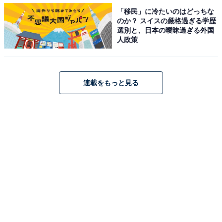
「移民」に冷たいのはどっちな
のか？ スイスの厳格過ぎる学歴
Twitterでは「村井さん最高以外の言葉が出ない」「かっ
選別と、日本の曖昧過ぎる外国
人政策
こいいよ村井。怒り爆発で野心と欲望のバブル世代、熱
い男」「俳優岡部たかしに目を奪われた回」「ここ数年
で名バイプレイヤーの印象濃くなってる」など、村井を
連載をもっと見る
演じる岡部たかしさんへの賞賛が殺到する一方、「大門
亨を連れ去った実行犯は誰？斎藤さん？」「斎藤は一連
の事件にどう関与しているのか」「斎藤が真相を暴くた
めに大門側に潜入してたって最後だけはやめてほしい」
など、未だ謎めいた斎藤への感想も多く寄せられていま
す。
12月26日放送の第10話はいよいよ最終回。大門亨の死の
意味を理解し言葉を失う拓朗。今度こそこの一件から手
を引くという拓朗に対し、恵那が出す答えとは――？ 闇