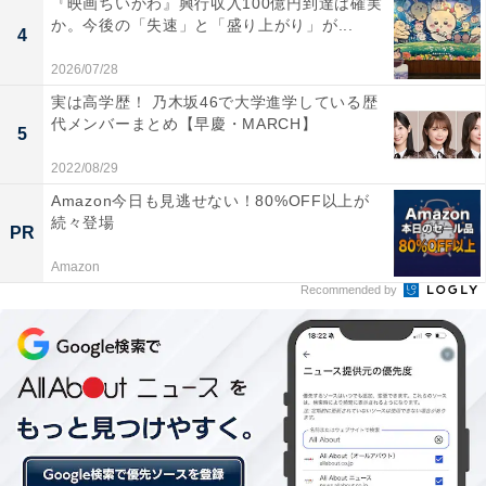
『映画ちいかわ』興行収入100億円到達は確実
か。今後の「失速」と「盛り上がり」が...
4
2026/07/28
実は高学歴！ 乃木坂46で大学進学している歴
代メンバーまとめ【早慶・MARCH】
5
2022/08/29
Amazon今日も見逃せない！80%OFF以上が
続々登場
PR
Amazon
Recommended by
画像出典：関西テレビ『エルピス』
公式サイト