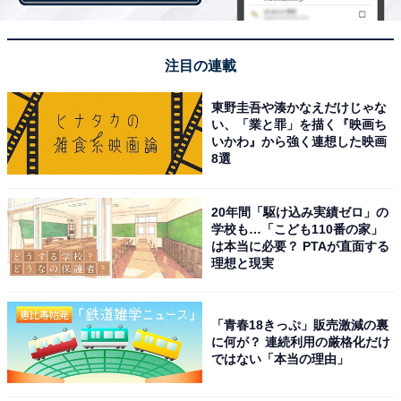
注目の連載
東野圭吾や湊かなえだけじゃな
い、「業と罪」を描く『映画ち
いかわ』から強く連想した映画
8選
20年間「駆け込み実績ゼロ」の
学校も…「こども110番の家」
村井役・岡部たかしの名バイプレイヤーぶりに称
は本当に必要？ PTAが直面する
理想と現実
賛殺到
セクハラ満載の適当すぎるプロデューサーという村井の
「青春18きっぷ」販売激減の裏
印象がガラッと変わった第9話。第7話で「消えちまって
に何が？ 連続利用の厳格化だけ
ではない「本当の理由」
る」と言っていた情熱がまた燃え上がり、視聴者の視線
を釘付けに。