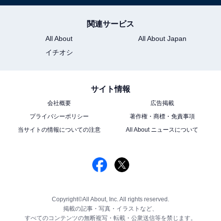
関連サービス
All About
All About Japan
イチオシ
サイト情報
会社概要
広告掲載
プライバシーポリシー
著作権・商標・免責事項
当サイトの情報についての注意
All About ニュースについて
Copyright©All About, Inc. All rights reserved.
掲載の記事・写真・イラストなど、
すべてのコンテンツの無断複写・転載・公衆送信等を禁じます。