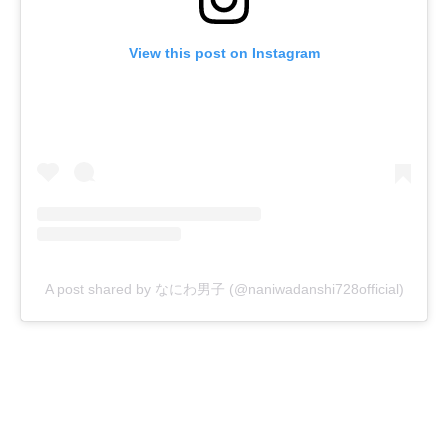
View this post on Instagram
A post shared by なにわ男子 (@naniwadanshi728official)