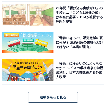
20年間「駆け込み実績ゼロ」の
学校も…「こども110番の家」
は本当に必要？ PTAが直面する
理想と現実
「青春18きっぷ」販売激減の裏
に何が？ 連続利用の厳格化だけ
ではない「本当の理由」
「移民」に冷たいのはどっちな
のか？ スイスの厳格過ぎる学歴
選別と、日本の曖昧過ぎる外国
人政策
連載をもっと見る