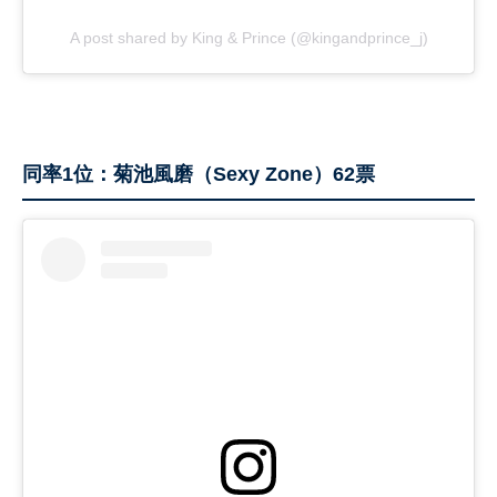
A post shared by King & Prince (@kingandprince_j)
同率1位：菊池風磨（Sexy Zone）62票