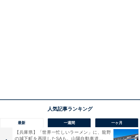
最新
一週間
一ヶ月
【兵庫県】「世界一忙しいラーメン」に、龍野
の城下町を再現したSAも。山陽自動車道...