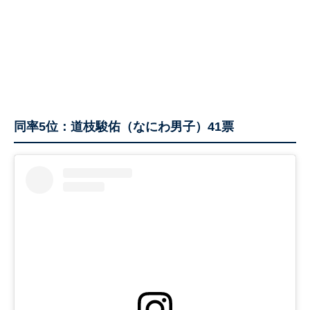
同率5位：道枝駿佑（なにわ男子）41票