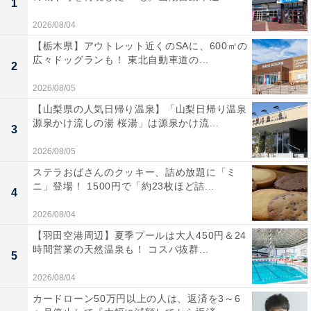
1
2026/08/04
【栃木県】アウトレット近くのSAに、600㎡の
広々ドッグランも！ 東北自動車道の...
2
2026/08/05
【山梨県の人気日帰り温泉】「山梨日帰り温泉
源泉かけ流しの湯 桜湯」は源泉かけ流...
3
2026/08/05
ステラおばさんのクッキー、詰め放題に「ミ
ニ」登場！ 1500円で「約23枚ほど詰...
4
2026/08/04
【羽田空港周辺】夏季プールは大人450円＆24
時間営業の天然温泉も！ コスパ抜群...
5
2026/08/04
カードローン50万円以上の人は、返済を3～6