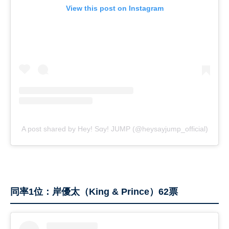
View this post on Instagram
A post shared by Hey! Sɑy! JUMP (@heysayjump_official)
同率1位：岸優太（King & Prince）62票