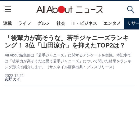
連載
ライフ
グルメ
社会
IT・ビジネス
エンタメ
リサ
「後輩力が高そうな」若手ジャニーズランキ
ング！ 3位「山田涼介」を抑えたTOP2は？
All About編集部は「若手ジャニーズ」に関するアンケートを実施。本記事で
は「後輩力が高そうだと思う若手ジャニーズ」について聞いた結果をランキ
ング形式で紹介します。（サムネイル画像出典：プレスリリース）
2022.12.21
友野 カイ