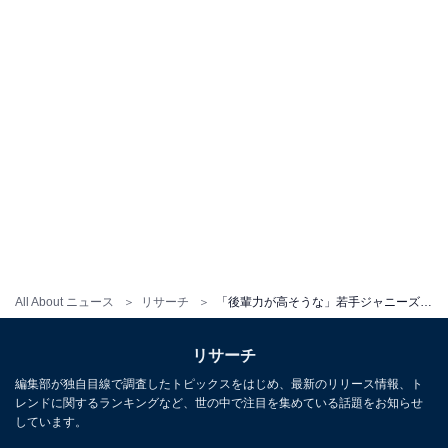
All About ニュース
リサーチ
「後輩力が高そうな」若手ジャニーズランキング！ 3位「山田涼介」を抑えたTOP2は？
リサーチ
編集部が独自目線で調査したトピックスをはじめ、最新のリリース情報、ト
レンドに関するランキングなど、世の中で注目を集めている話題をお知らせ
しています。