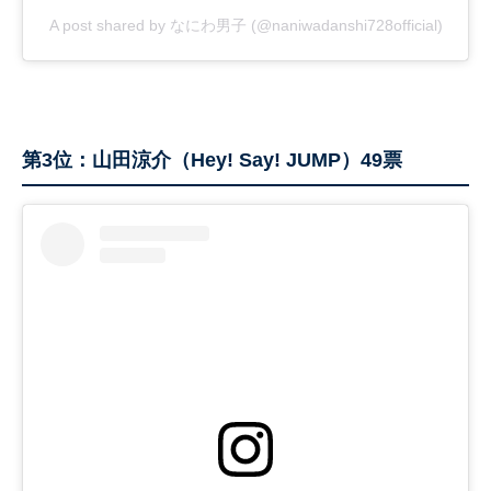
A post shared by なにわ男子 (@naniwadanshi728official)
第3位：山田涼介（Hey! Say! JUMP）49票