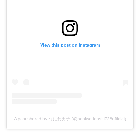
View this post on Instagram
A post shared by なにわ男子 (@naniwadanshi728official)