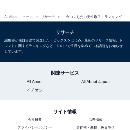
All About ニュース
リサーチ
「合コンしたい男性歌手」ランキング！ 3位「DISH//」、2位「福山雅治」、1位は？
リサーチ
編集部が独自目線で調査したトピックスをはじめ、最新のリリース情報、ト
レンドに関するランキングなど、世の中で注目を集めている話題をお知らせ
1位：優里
しています。
関連サービス
All About
All About Japan
イチオシ
サイト情報
会社概要
広告掲載
プライバシーポリシー
著作権・商標・免責事項