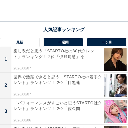
A post shared by DISH// (@dish__official)
3位は「DISH//」でした。
北村匠海さん（ボーカル＆ギター）、矢部昌暉さん（ギ
ター＆コーラス)、橘柊生さん（DJ＆キーボード）、泉
最新
一週間
一ヶ月
大智さん（ドラム）からなる4人組バンド。2021年には
癒し系だと思う「STARTO社の30代タレン
ト」ランキング！ 2位「伊野尾慧」を...
『NHK紅白歌合戦』に初出場を果たし、シンガーソング
1
ライターのあいみょんが作詞作曲を手掛けた楽曲『猫』
2026/08/07
を演奏し、話題を集めました。
世界で活躍できると思う「STARTO社の若手タ
レント」ランキング！ 2位「目黒蓮...
2
2026/08/07
「パフォーマンスがすごいと思うSTARTO社タ
レント」ランキング！ 2位「佐久間...
3
2026/08/06