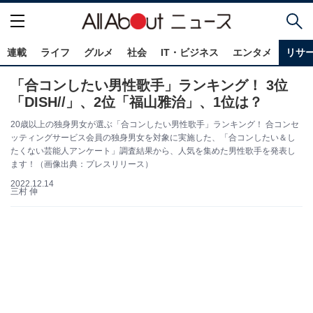
連載
ライフ
グルメ
社会
IT・ビジネス
エンタメ
リサ
「合コンしたい男性歌手」ランキング！ 3位
「DISH//」、2位「福山雅治」、1位は？
20歳以上の独身男女が選ぶ「合コンしたい男性歌手」ランキング！ 合コンセ
ッティングサービス会員の独身男女を対象に実施した、「合コンしたい＆し
たくない芸能人アンケート」調査結果から、人気を集めた男性歌手を発表し
ます！（画像出典：プレスリリース）
2022.12.14
三村 伸