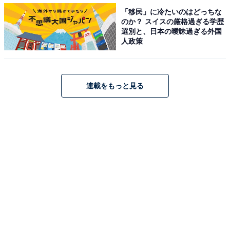
1990年にシンガーソングライターとしてデビューして以
「移民」に冷たいのはどっちな
のか？ スイスの厳格過ぎる学歴
来、俳優やラジオパーソナリティなど、さまざまな分野
選別と、日本の曖昧過ぎる外国
でマルチに活躍し続けている福山さん。12月5日には、
人政策
テレビドラマ『invert 城塚翡翠 倒叙集 - 霊媒探偵 - 』
（日本テレビ系）の主題歌として書き下ろした楽曲『妖
（あやかし）』をデジタルリリース。ドラマの内容とリ
連載をもっと見る
ンクする哲学的なメッセージが盛り込まれた歌詞にも注
目が集まっています。