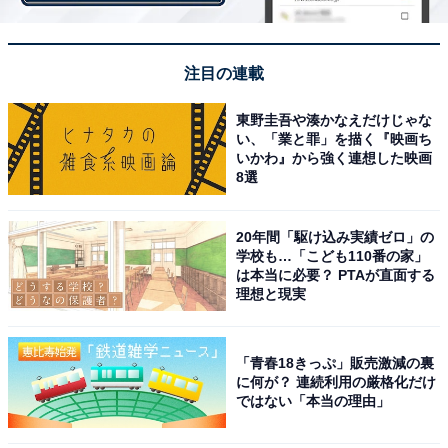
注目の連載
View this post on Instagram
東野圭吾や湊かなえだけじゃな
い、「業と罪」を描く『映画ち
いかわ』から強く連想した映画
8選
20年間「駆け込み実績ゼロ」の
学校も…「こども110番の家」
は本当に必要？ PTAが直面する
理想と現実
A post shared by 福山雅治 Masaharu Fukuyama (@masaharu_fuku
「青春18きっぷ」販売激減の裏
に何が？ 連続利用の厳格化だけ
ではない「本当の理由」
2位は「福山雅治」でした。