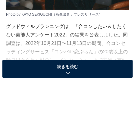
Photo by KAYO SEKIGUCHI（画像出典：
プレスリリース
）
グッドウィルプランニングは、「合コンしたい＆したく
ない芸能人アンケート2022」の結果を公表しました。同
調査は、2022年10月21日〜11月13日の期間、合コンセ
ッティングサービス「コンパde恋ぷらん」の20歳以上の
独身男女会員を対象に、インターネット上で実施（有効
続きを読む
回答数：4036件）。今回は、「合コンしたい男性歌手」
ランキングを発表します！
3位：DISH//