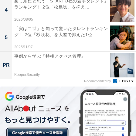
癒し系だと思う「STARTO社の若手タレント」
ランキング！ 2位「松島聡」を抑え...
4
2026/08/05
「実は二世」と知って驚いたタレントランキン
グ！ 2位「杉咲花」を大差で抑えた1位...
5
2025/11/07
事例から学ぶ『特権アクセス管理』
2位：福山雅治
PR
KeeperSecurity
Recommended by