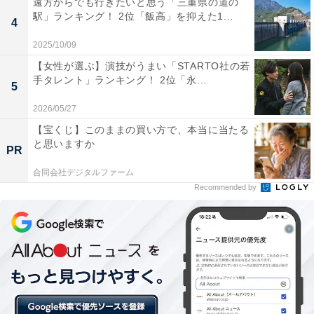
遠方からでも行きたいと思う「三重県の道の
2位：はじめしゃちょー
駅」ランキング！ 2位「飯高」を抑えた1...
4
2025/10/09
【女性が選ぶ】演技がうまい「STARTO社の若
手タレント」ランキング！ 2位「永...
5
2026/05/27
【宝くじ】このままの買い方で、本当に当たる
と思いますか
PR
合同会社デジタルファーム
Recommended by
2位は「はじめしゃちょー」。
実験系をメインに、大掛かりなドッキリや体を張った検
証など、オールジャンルの企画で動画を制作している人
気YouTuber。端正なルックスや高身長のスタイルで、多