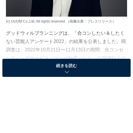
(c) UUUM Co.,Ltd. All rights reserved.（画像出典：
プレスリリース
）
グッドウィルプランニングは、「合コンしたい＆したく
ない芸能人アンケート2022」の結果を公表しました。同
調査は、2022年10月21日〜11月13日の期間、合コンセ
ッティングサービス「コンパde恋ぷらん」の20歳以上の
続きを読む
独身男女会員を対象に、インターネット上で実施（有効
回答数：4036件）。今回は、「合コンしたい男性
YouTuberランキング」を発表します！
＞10位までの全ランキング結果を見る
3位：ヒカル