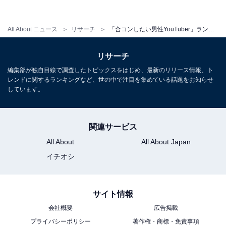
開設し、ファンを増やし続けているHIKAKINさん。現在
では、YouTube界をけん引するレジェンド的存在とし
All About ニュース
リサーチ
「合コンしたい男性YouTuber」ランキング！ 3位「ヒカル」、2位「はじめしゃちょー」を抑えた1位は？
て、幅広い分野で活躍中。ヒューマンビートボクサーと
しても活動しており、兄のSEIKINとともに「HIKAKIN &
リサーチ
SEIKIN」というユニットで、今までに6曲のシングルを
編集部が独自目線で調査したトピックスをはじめ、最新のリリース情報、ト
リリースしています。
レンドに関するランキングなど、世の中で注目を集めている話題をお知らせ
しています。
＞10位までの全ランキング結果を見る
関連サービス
All About
All About Japan
【おすすめ記事】
イチオシ
・
「合コンしたい女性YouTuber」ランキング！ 3位「平成
サイト情報
フラミンゴ」、2位「フワちゃん」を抑えた1位は？
会社概要
広告掲載
・
プライバシーポリシー
著作権・商標・免責事項