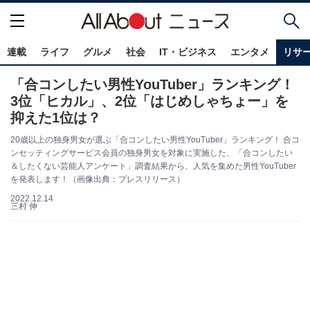
連載
ライフ
グルメ
社会
IT・ビジネス
エンタメ
リサ
「合コンしたい男性YouTuber」ランキング！
3位「ヒカル」、2位「はじめしゃちょー」を
抑えた1位は？
20歳以上の独身男女が選ぶ「合コンしたい男性YouTuber」ランキング！ 合コ
ンセッティングサービス会員の独身男女を対象に実施した、「合コンしたい
＆したくない芸能人アンケート」調査結果から、人気を集めた男性YouTuber
を発表します！（画像出典：プレスリリース）
2022.12.14
三村 伸