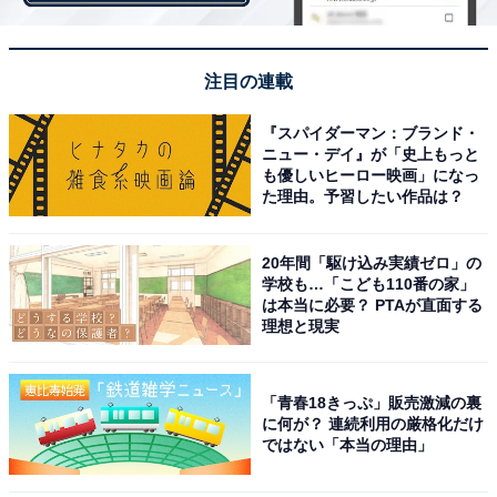
くの女性ファンからも人気を集めています。活躍の幅は
YouTubeだけでなく、テレビのバラエティ番組やCMの
出演も話題に。10月から放送のドラマ『親愛なる僕へ殺
注目の連載
意をこめて』（フジテレビ系）では、主人公の友人・サ
『スパイダーマン：ブランド・
トル役としてゲスト出演を果たしました。
ニュー・デイ』が「史上もっと
も優しいヒーロー映画」になっ
た理由。予習したい作品は？
20年間「駆け込み実績ゼロ」の
学校も…「こども110番の家」
は本当に必要？ PTAが直面する
理想と現実
「青春18きっぷ」販売激減の裏
に何が？ 連続利用の厳格化だけ
ではない「本当の理由」