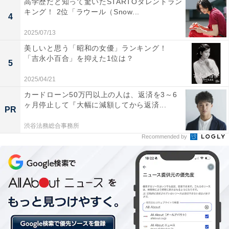
高学歴だと知って驚いたSTARTOタレントラン
キング！ 2位「ラウール（Snow...
4
2025/07/13
美しいと思う「昭和の女優」ランキング！
「吉永小百合」を抑えた1位は？
5
2025/04/21
カードローン50万円以上の人は、返済を3～6
ヶ月停止して『大幅に減額してから返済...
PR
渋谷法務総合事務所
Recommended by
第2位：ぺこぱ