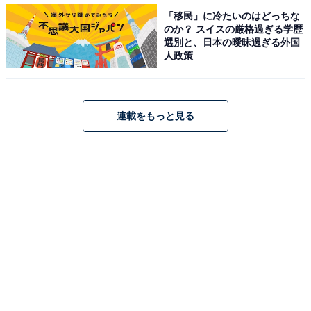
A post shared by シュウペイ【ぺこぱ】 (@pekopa.shupei)
「移民」に冷たいのはどっちな
のか？ スイスの厳格過ぎる学歴
選別と、日本の曖昧過ぎる外国
人政策
第2位は、前年度のランキングでは4位の「ぺこぱ」。
「M-1グランプリ2019」で決勝進出を果たし、一躍人気
連載をもっと見る
者に。シュウペイさんのボケを相方の松陰寺太勇さんが
ツッコまず受け入れる“ノリツッコまない”スタイルや、
「時を戻そう」などの独特なフレーズが特徴的なお笑い
コンビ。多くのレギュラー番組、CMの出演など、多方
面で活躍中です。