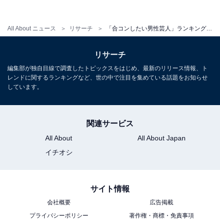
All About ニュース
リサーチ
「合コンしたい男性芸人」ランキング！ 2位「ぺこぱ」を抑えた1位は？
リサーチ
編集部が独自目線で調査したトピックスをはじめ、最新のリリース情報、ト
レンドに関するランキングなど、世の中で注目を集めている話題をお知らせ
しています。
第1位：兼近大樹（EXIT）
関連サービス
All About
All About Japan
イチオシ
サイト情報
会社概要
広告掲載
プライバシーポリシー
著作権・商標・免責事項