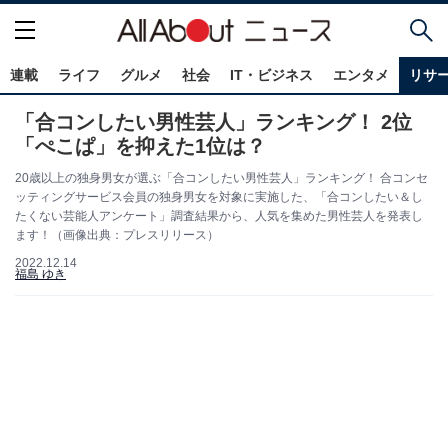
連載
ライフ
グルメ
社会
IT・ビジネス
エンタメ
リサ
「合コンしたい男性芸人」ランキング！ 2位
「ぺこぱ」を抑えた1位は？
20歳以上の独身男女が選ぶ「合コンしたい男性芸人」ランキング！ 合コンセ
ッティングサービス会員の独身男女を対象に実施した、「合コンしたい＆し
たくない芸能人アンケート」調査結果から、人気を集めた男性芸人を発表し
ます！（画像出典：プレスリリース）
2022.12.14
福島 ゆき