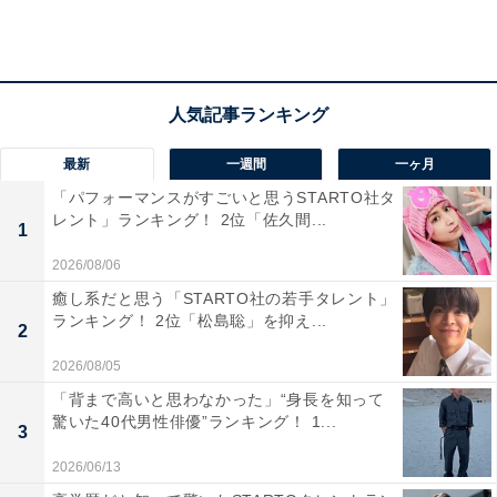
A post shared by 明石家さんま (@sanma_santaku)
最新
一週間
一ヶ月
「パフォーマンスがすごいと思うSTARTO社タ
第3位は、明石家さんまさん。
レント」ランキング！ 2位「佐久間...
1
2026/08/06
ビートたけしさん、タモリさんと並んで日本の「お笑い
癒し系だと思う「STARTO社の若手タレント」
BIG3」と称される、お笑い界の第一線を担う国民的スタ
ランキング！ 2位「松島聡」を抑え...
2
ー。多数のレギュラー番組やスペシャル番組で司会を務
2026/08/05
め、大御所の貫録がありながら、どんなメンバーでも場
「背まで高いと思わなかった」“身長を知って
を盛り上げてくれるトーク力の高さが幅広い世代から人
驚いた40代男性俳優”ランキング！ 1...
3
気です。
2026/06/13