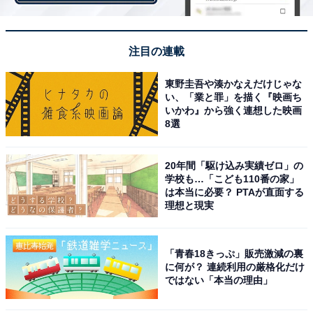
注目の連載
東野圭吾や湊かなえだけじゃな
い、「業と罪」を描く『映画ち
いかわ』から強く連想した映画
8選
View this post on Instagram
20年間「駆け込み実績ゼロ」の
学校も…「こども110番の家」
は本当に必要？ PTAが直面する
理想と現実
「青春18きっぷ」販売激減の裏
に何が？ 連続利用の厳格化だけ
ではない「本当の理由」