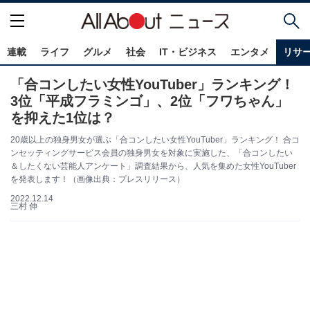
連載
ライフ
グルメ
社会
IT・ビジネス
エンタメ
リサ
「合コンしたい女性YouTuber」ランキング！
3位「平成フラミンゴ」、2位「フワちゃん」
を抑えた1位は？
20歳以上の独身男女が選ぶ「合コンしたい女性YouTuber」ランキング！ 合コ
ンセッティングサービス会員の独身男女を対象に実施した、「合コンしたい
＆したくない芸能人アンケート」調査結果から、人気を集めた女性YouTuber
を発表します！（画像出典：プレスリリース）
2022.12.14
三村 伸