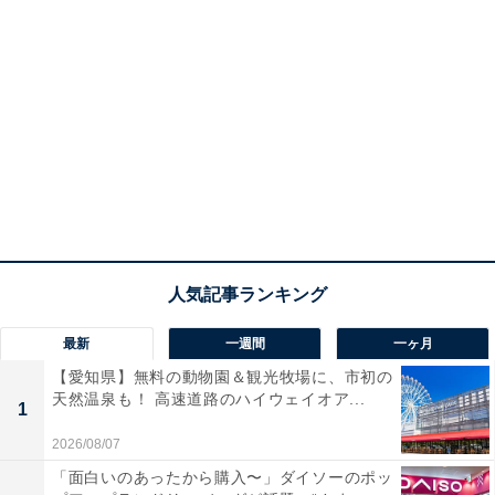
最新
一週間
一ヶ月
【愛知県】無料の動物園＆観光牧場に、市初の
天然温泉も！ 高速道路のハイウェイオア...
1
2026/08/07
「面白いのあったから購入〜」ダイソーのポッ