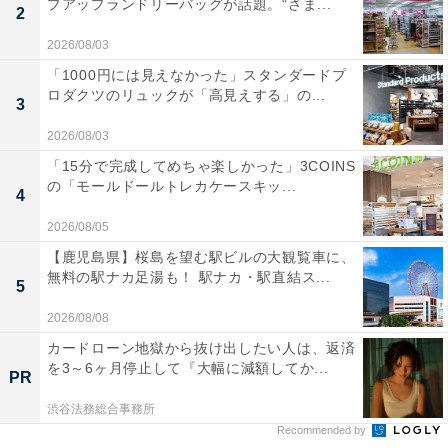
プアップランドリーバッグが話題。“さま...
2
2026/08/03
「1000円には見えなかった」スタンダードプ
ロダクツのリュックが「高見えする」の...
3
2026/08/03
「15分で完成してめちゃ楽しかった」3COINS
の「モールドールトレカケースキッ...
4
2026/08/05
【鹿児島県】桜島を望む駅ビルの大観覧車に、
無料の駅ナカ足湯も！ 駅ナカ・駅直結ス...
5
2026/08/08
カードローン地獄から抜け出したい人は、返済
を3～6ヶ月停止して『大幅に減額してか...
PR
渋谷法務総合事務所
Recommended by