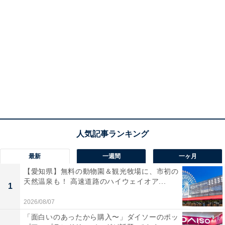
最新
一週間
一ヶ月
【愛知県】無料の動物園＆観光牧場に、市初の
天然温泉も！ 高速道路のハイウェイオア...
1
2026/08/07
「面白いのあったから購入〜」ダイソーのポッ