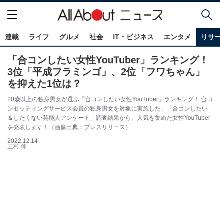
連載
ライフ
グルメ
社会
IT・ビジネス
エンタメ
リサ
「合コンしたい女性YouTuber」ランキング！
3位「平成フラミンゴ」、2位「フワちゃん」
を抑えた1位は？
20歳以上の独身男女が選ぶ「合コンしたい女性YouTuber」ランキング！ 合コ
ンセッティングサービス会員の独身男女を対象に実施した、「合コンしたい
＆したくない芸能人アンケート」調査結果から、人気を集めた女性YouTuber
を発表します！（画像出典：プレスリリース）
2022.12.14
三村 伸