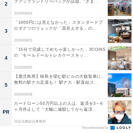
プアップランドリーバッグが話題。“さま...
2
2026/08/03
「1000円には見えなかった」スタンダードプ
ロダクツのリュックが「高見えする」の...
3
2026/08/03
「15分で完成してめちゃ楽しかった」3COINS
の「モールドールトレカケースキッ...
4
2026/08/05
【鹿児島県】桜島を望む駅ビルの大観覧車に、
無料の駅ナカ足湯も！ 駅ナカ・駅直結ス...
5
2026/08/08
カードローン50万円以上の人は、返済を3～6
ヶ月停止して『大幅に減額してから返済...
PR
渋谷法務総合事務所
Recommended by