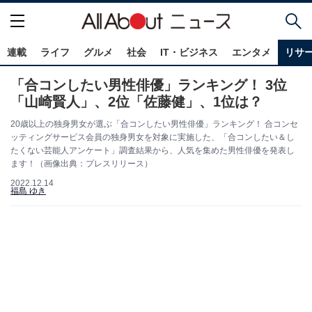
連載
ライフ
グルメ
社会
IT・ビジネス
エンタメ
リサ
「合コンしたい男性俳優」ランキング！ 3位
「山崎賢人」、2位「佐藤健」、1位は？
20歳以上の独身男女が選ぶ「合コンしたい男性俳優」ランキング！ 合コンセ
ッティングサービス会員の独身男女を対象に実施した、「合コンしたい＆し
たくない芸能人アンケート」調査結果から、人気を集めた男性俳優を発表し
ます！（画像出典：プレスリリース）
2022.12.14
福島 ゆき