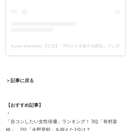
A post shared by 【公式】『PICU 小児集中治療室』フジ月9ドラ
＞記事に戻る
【おすすめ記事】
・
「合コンしたい女性俳優」ランキング！ 3位「有村架
純」、2位「永野芽郁」を抑えた1位は？