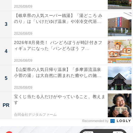
2026/08/09
【岐阜県の人気スーパー銭湯】「湯どころ み
のり」は「いけだゆげ温泉」や冷冷交代浴...
3
2026/08/09
2026年8月発売！ パンどろぼうが時計付きフ
ィギュアになった「パンどろぼう フ...
4
2026/08/09
【山梨県の人気日帰り温泉】「多摩源流温泉
小菅の湯」は大自然に囲まれた癒やしの施...
5
2026/08/09
宝くじ当たる人だけがやっていること、教えま
す
PR
合同会社デジタルファーム
Recommended by