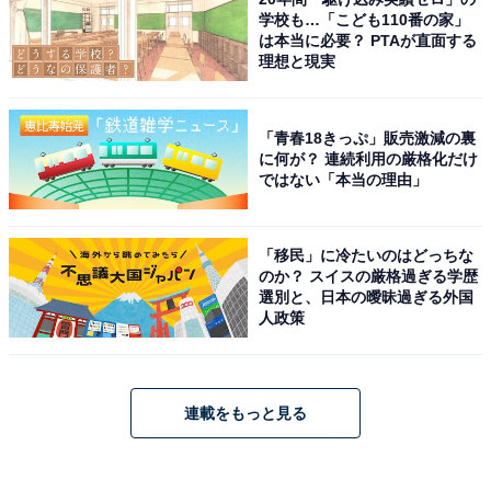
学校も…「こども110番の家」
は本当に必要？ PTAが直面する
理想と現実
「青春18きっぷ」販売激減の裏
に何が？ 連続利用の厳格化だけ
ではない「本当の理由」
「移民」に冷たいのはどっちな
のか？ スイスの厳格過ぎる学歴
選別と、日本の曖昧過ぎる外国
人政策
連載をもっと見る