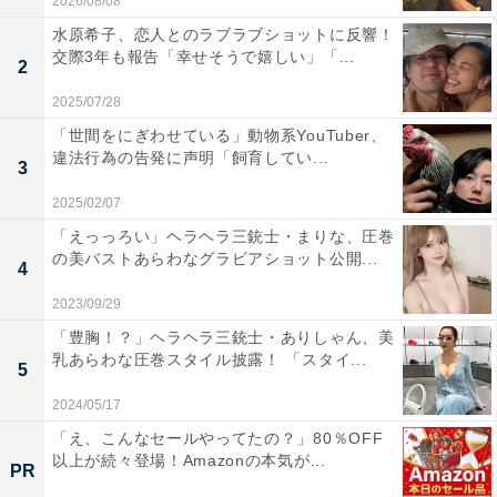
2026/08/08
水原希子、恋人とのラブラブショットに反響！
交際3年も報告「幸せそうで嬉しい」「...
2
2025/07/28
「世間をにぎわせている」動物系YouTuber、
違法行為の告発に声明「飼育してい...
3
2025/02/07
「えっっろい」ヘラヘラ三銃士・まりな、圧巻
の美バストあらわなグラビアショット公開...
4
2023/09/29
「豊胸！？」ヘラヘラ三銃士・ありしゃん、美
乳あらわな圧巻スタイル披露！ 「スタイ...
5
2024/05/17
「え、こんなセールやってたの？」80％OFF
以上が続々登場！Amazonの本気が...
PR