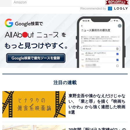
Amazon
Recommended by
注目の連載
東野圭吾や湊かなえだけじゃな
い、「業と罪」を描く『映画ち
いかわ』から強く連想した映画
8選
20年間「駆け込み実績ゼロ」の