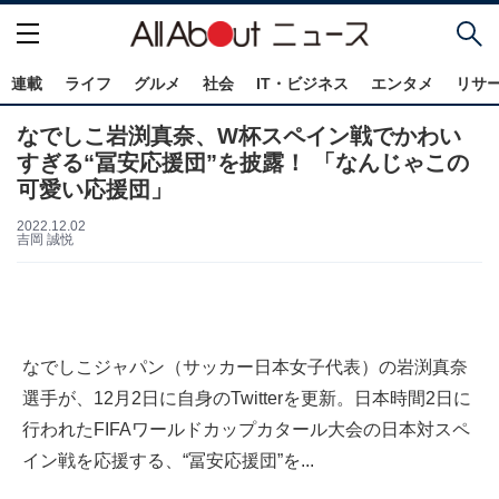
連載
ライフ
グルメ
社会
IT・ビジネス
エンタメ
リサ
なでしこ岩渕真奈、W杯スペイン戦でかわい
すぎる“冨安応援団”を披露！ 「なんじゃこの
可愛い応援団」
2022.12.02
吉岡 誠悦
なでしこジャパン（サッカー日本女子代表）の岩渕真奈
選手が、12月2日に自身のTwitterを更新。日本時間2日に
行われたFIFAワールドカップカタール大会の日本対スペ
イン戦を応援する、“冨安応援団”を...