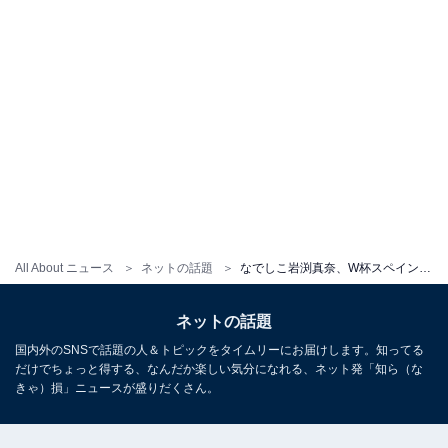
All About ニュース
ネットの話題
なでしこ岩渕真奈、W杯スペイン戦でかわいすぎる“冨安応援団”を披露！ 「なんじゃこの可愛い応援団」
ネットの話題
国内外のSNSで話題の人＆トピックをタイムリーにお届けします。知ってる
だけでちょっと得する、なんだか楽しい気分になれる、ネット発「知ら（な
きゃ）損」ニュースが盛りだくさん。