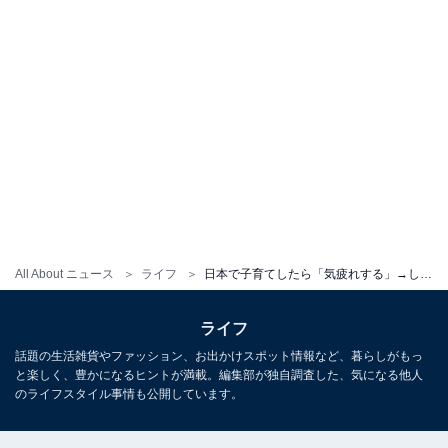
All About ニュース
ライフ
日本で子育てしたら「気疲れする」→したくない。海外在住日本人が思う、子育て環境としての限界
ライフ
話題の生活雑貨やファッション、お出かけスポット情報など、暮らしがもっ
と楽しく、豊かになるヒントが満載。編集部が独自調査した、気になる他人
のライフスタイル事情も公開しています。