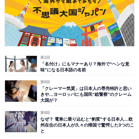
第1回
「名付け」にもマナーあり？海外で“ヘンな意
味”になる日本語の名前
第8回
「クレーマー気質」は日本人の専売特許と思い
きや…ヨーロッパにも国民“総警察”のクレーム
大国が？
第9回
なぜ？ 電車に乗り込むと“豹変”する日本人…欧
州在住の日本人が久々の帰国で驚愕した3つのこ
と