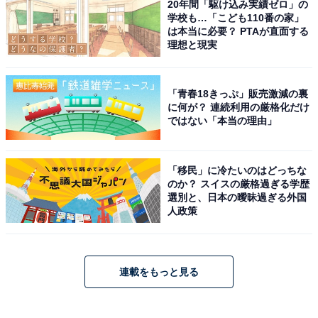
20年間「駆け込み実績ゼロ」の
学校も…「こども110番の家」
は本当に必要？ PTAが直面する
理想と現実
「青春18きっぷ」販売激減の裏
に何が？ 連続利用の厳格化だけ
ではない「本当の理由」
「移民」に冷たいのはどっちな
のか？ スイスの厳格過ぎる学歴
選別と、日本の曖昧過ぎる外国
人政策
連載をもっと見る