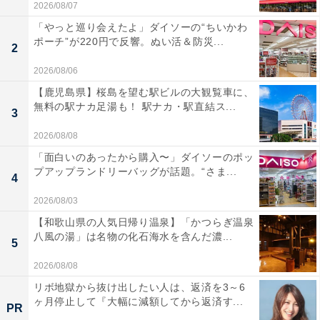
2026/08/07
「やっと巡り会えたよ」ダイソーの“ちいかわ
ポーチ”が220円で反響。ぬい活＆防災...
2
2026/08/06
【鹿児島県】桜島を望む駅ビルの大観覧車に、
無料の駅ナカ足湯も！ 駅ナカ・駅直結ス...
3
2026/08/08
「面白いのあったから購入〜」ダイソーのポッ
プアップランドリーバッグが話題。“さま...
4
2026/08/03
【和歌山県の人気日帰り温泉】「かつらぎ温泉
八風の湯」は名物の化石海水を含んだ濃...
5
2026/08/08
リボ地獄から抜け出したい人は、返済を3～6
ヶ月停止して『大幅に減額してから返済す...
PR