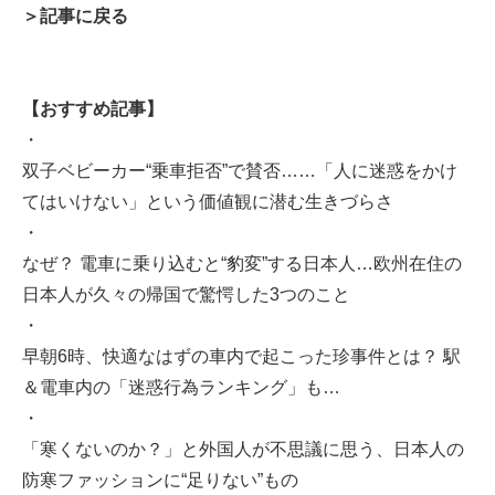
＞記事に戻る
【おすすめ記事】
・
双子ベビーカー“乗車拒否”で賛否……「人に迷惑をかけ
てはいけない」という価値観に潜む生きづらさ
・
なぜ？ 電車に乗り込むと“豹変”する日本人…欧州在住の
日本人が久々の帰国で驚愕した3つのこと
・
早朝6時、快適なはずの車内で起こった珍事件とは？ 駅
＆電車内の「迷惑行為ランキング」も…
・
「寒くないのか？」と外国人が不思議に思う、日本人の
防寒ファッションに“足りない”もの