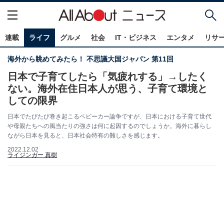
連載
ライフ
グルメ
社会
IT・ビジネス
エンタメ
リサ
海外から眺めてみたら！ 不思議大国ジャパン 第11回
日本で子育てしたら「気疲れする」→したく
ない。海外在住日本人が思う、子育て環境と
しての限界
日本でたびたび巻き起こるベビーカー論争ですが、日本における子育て世代
や母親たちへの風当たりの強さは何に起因するのでしょうか。海外に暮らし
ながら日本を見ると、日本社会特有の難しさを感じます。
2022.12.02
ライジンガー 真樹