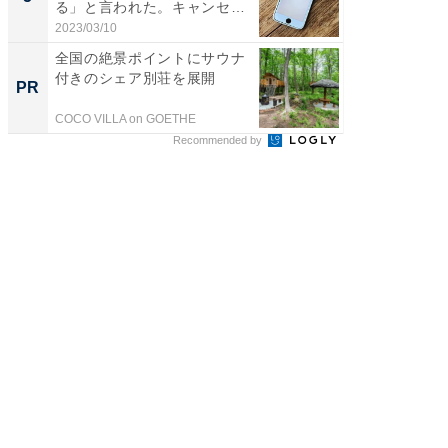
る」と言われた。キャンセル
で...
2023/03/10
全国の絶景ポイントにサウナ
付きのシェア別荘を展開
PR
COCO VILLA on GOETHE
Recommended by