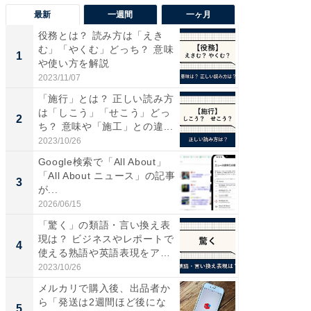
最新
一週間
一ヶ月
役務とは？ 読み方は「えき
“こんな
む」「やくむ」どっち？ 意味
K？ お
1
1
や使い方を解説
らやまし
2023/11/07
2026/08/0
「施行」とは？ 正しい読み方
すべて
は「しこう」「せこう」どっ
るその
2
PR
ち？ 意味や「施工」との違...
2023/10/26
COCO VIL
Google検索で「All About」
「All About ニュース」の記事
3
が...
2026/06/15
「驚く」の類語・言い換え表
現は？ ビジネスやレポートで
4
使える熟語や英語表現をア
ナ...
2023/10/26
メルカリで購入後、出品者か
ら「発送は2週間ほど後にな
5