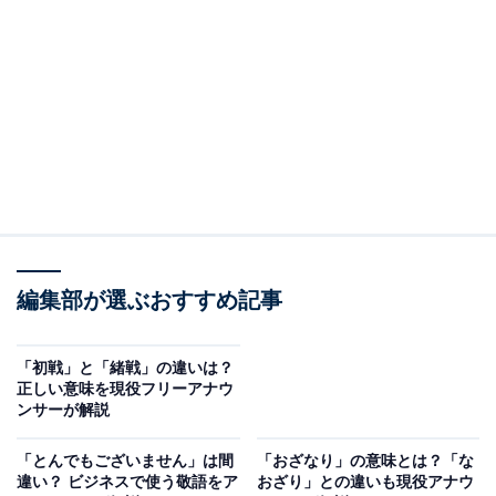
・
「対応」と「応対」の類語・言い換え表現
・
「対応」「対処」と「応対」「応接」の例文
・
「対応」「応対」など似た漢字は意味を理解して使い分
ける
「対応」と「応対」それぞれの意味とは
まずは、「対応」と「応対」のそれぞれの意味を確認し
編集部が選ぶおすすめ記事
ます。
『大辞林 第四版』（三省堂）によると、
「初戦」と「緒戦」の違いは？
正しい意味を現役フリーアナウ
ンサーが解説
【対応】 相手や状況に応じて物事をすること。
「とんでもございません」は間
「おざなり」の意味とは？「な
【応対】 相手になって受け答えをすること。
違い？ ビジネスで使う敬語をア
おざり」との違いも現役アナウ