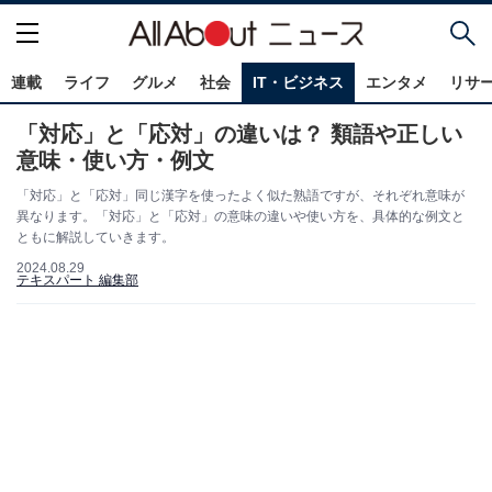
連載
ライフ
グルメ
社会
IT・ビジネス
エンタメ
リサ
「対応」と「応対」の違いは？ 類語や正しい
意味・使い方・例文
「対応」と「応対」同じ漢字を使ったよく似た熟語ですが、それぞれ意味が
異なります。「対応」と「応対」の意味の違いや使い方を、具体的な例文と
ともに解説していきます。
2024.08.29
テキスパート 編集部