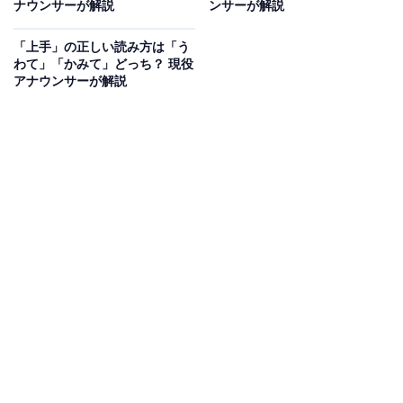
ナウンサーが解説
ンサーが解説
どちらも、相手に応じて行動をとるという点では共通し
「上手」の正しい読み方は「う
わて」「かみて」どっち？ 現役
ていますが、相手がどんなものなのか、また、どういっ
アナウンサーが解説
た行動をとるのかに違いがあります。