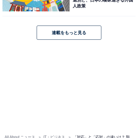
人政策
ただ行動をするだけでなく、「処置をとる」、つまり状
況を判断した上でどう取り扱うべきかを決め、始末をつ
けるという意味が含まれていることが「対応」との違い
です。
連載をもっと見る
『類語大辞典』（講談社）では、次のように解説されて
います。
「対処」がある事態・変化を収拾させる方向で行動
することに使うことが多いのに対し、「対応」は必
ずしもそうではなく、自分の行動の変化にも用い
る。
All About ニュース
IT・ビジネス
「対応」と「応対」の違いは？ 類語や正しい意味・使い方・例文