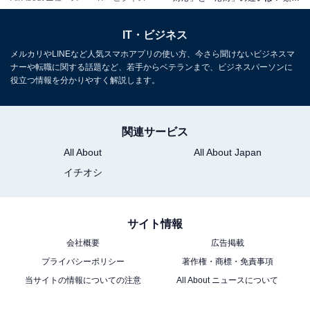
つまり、何かの事態などに応じて、自分自身の立場上ふ
さわしいと考えられる振る舞いをするのは「対応」、問
IT・ビジネス
題の解決や事態の収束のために必要なことを判断し実行
メルカリやLINEなど人気スマホアプリの使い方、今さら聞けないビジネスマ
するのが「対処」になります。
ナーや転職に関する話題など、若手からベテランまで、ビジネスパーソンに
役立つ情報を分かりやすく解説します。
「応対」と「応接」で意味の違い
関連サービス
All About
All About Japan
「応対」と同じような言葉としては「応接」がありま
イチオシ
す。
サイト情報
これは「訪ねてきた人を迎え入れて、相手をするこ
会社概要
広告掲載
と。」（『大辞林 第四版』三省堂）という意味の言葉で
プライバシーポリシー
著作権・商標・免責事項
すが、応接との違いは、相手に対する態度にあるようで
当サイトの情報についての注意
All About ニュースについて
す。