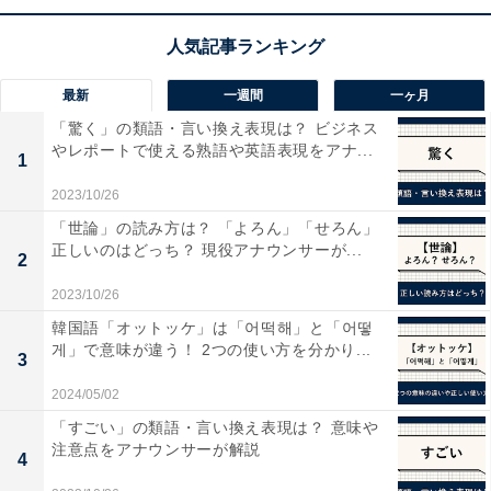
「対応」「応対」での意味の違い
最新
一週間
一ヶ月
『日本語 語感の辞典』（岩波書店）によると、「対応」
「驚く」の類語・言い換え表現は？ ビジネス
は「物事や事態を相手や状況に応じて処理すること」で
やレポートで使える熟語や英語表現をアナ...
1
あるのに対し、「応対」は、「人と接した際の受け答え
2023/10/26
や相手に対する扱い方」を指すとされています。
「世論」の読み方は？ 「よろん」「せろん」
正しいのはどっち？ 現役アナウンサーが...
2
「対応」が人だけでなく物事や状況などに合わせて、ふ
2023/10/26
さわしい行動をとることを意味するのに対して、「応
韓国語「オットッケ」は「어떡해」と「어떻
対」は人を相手に、何かしらの受け答えをすることを意
게」で意味が違う！ 2つの使い方を分かり...
3
味しています（ちなみに、ここでの「人」というのは対
2024/05/02
面に限ったことではなく、電話やメール、手紙なども含
「すごい」の類語・言い換え表現は？ 意味や
みます）。
注意点をアナウンサーが解説
4