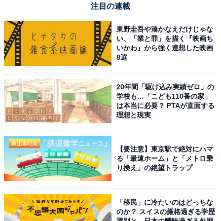
注目の連載
東野圭吾や湊かなえだけじゃな
い、「業と罪」を描く『映画ち
いかわ』から強く連想した映画
8選
20年間「駆け込み実績ゼロ」の
学校も…「こども110番の家」
は本当に必要？ PTAが直面する
理想と現実
「対応」と「対処」で意味の違い
【要注意】東京駅で絶対にハマ
「対応」と同じように、何かに合わせて行動をする意味
る「最遠ホーム」と「メトロ乗
り換え」の絶望トラップ
の言葉に「対処」があります。対処の意味は、「ある事
に対して適当な処置をとること」（『大辞林 第四版』三
省堂より）です。
「移民」に冷たいのはどっちな
のか？ スイスの厳格過ぎる学歴
選別と、日本の曖昧過ぎる外国