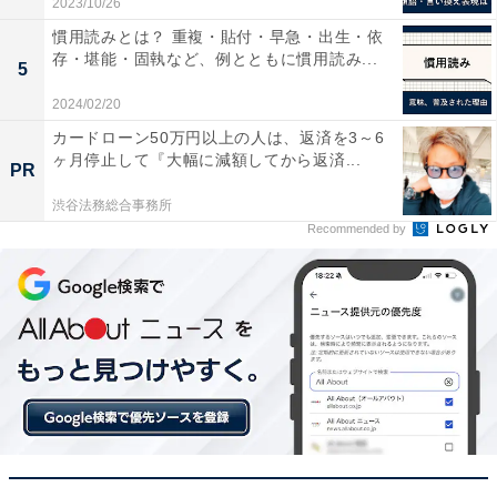
2023/10/26
例えば、「来客に応対する」とも「来客に対応をする」
慣用読みとは？ 重複・貼付・早急・出生・依
存・堪能・固執など、例とともに慣用読み...
とも言いますが、それぞれ意味が異なります。
5
2024/02/20
カードローン50万円以上の人は、返済を3～6
「応対する」は、受付で名前や要件を聞く、担当ではな
ヶ月停止して『大幅に減額してから返済...
PR
い者が一時的にやり取りをするなど、来客に対してただ
何かしらの受け答えをすることを指します。
渋谷法務総合事務所
Recommended by
対して「対応する」は、来客の目的に応じて具体的な行
動をとること（例えば、打ち合わせや商談をすすめる、
クレーム処理をするなど）を指します。