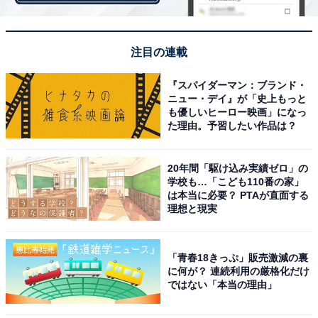
【関連リンク】
プレスリリース
注目の連載
『スパイダーマン：ブランド・
ニュー・デイ』が「史上もっと
も優しいヒーロー映画」になっ
た理由。予習したい作品は？
20年間「駆け込み実績ゼロ」の
学校も…「こども110番の家」
は本当に必要？ PTAが直面する
理想と現実
「青春18きっぷ」販売激減の裏
に何が？ 連続利用の厳格化だけ
ではない「本当の理由」
1
2