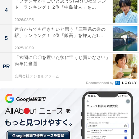
「ファンサがすごいと思うSTARTO社タレン
ト」ランキング！ 2位「中島健人」を...
4
2026/08/05
【おすすめ記事】
遠方からでも行きたいと思う「三重県の道の
・
駅」ランキング！ 2位「飯高」を抑えた1...
5
「美男美女の多さ」が自慢の都道府県ランキング！ 3位
2025/10/09
秋田県、2位 沖縄県、1位は？
「玄関に〇〇を置いた後に宝くじ買いなさい」
・
簡単に当選
「自称・浪費家が多い都道府県」ランキング！ 2位 岩手
PR
県・福島県・愛知県、1位は？
合同会社デジタルファーム
Recommended by
・
「自称・倹約家が多い都道府県」ランキング！ 2位 奈良
県・宮崎県、1位は？
・
「平均貯蓄額が多い都道府県」ランキング！ 3位 奈良県
（506万円）、2位 岡山県（541万円）、1位は？