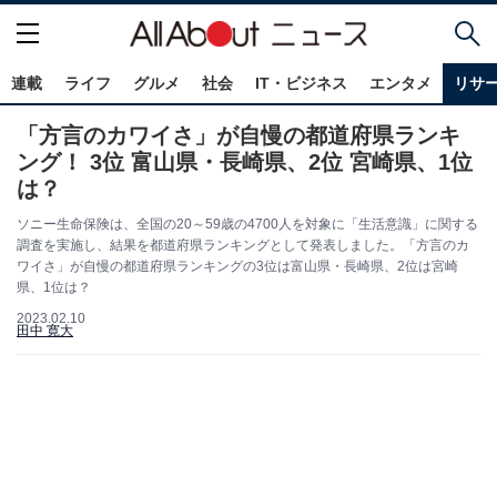
連載
ライフ
グルメ
社会
IT・ビジネス
エンタメ
リサ
「方言のカワイさ」が自慢の都道府県ランキ
ング！ 3位 富山県・長崎県、2位 宮崎県、1位
は？
ソニー生命保険は、全国の20～59歳の4700人を対象に「生活意識」に関する
調査を実施し、結果を都道府県ランキングとして発表しました。「方言のカ
ワイさ」が自慢の都道府県ランキングの3位は富山県・長崎県、2位は宮崎
県、1位は？
2023.02.10
田中 寛大