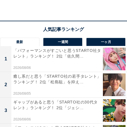
「自県の好きなご当地言葉」福岡県は「とっとー
と」
最新
一週間
一ヶ月
「自県の好きなご当地言葉」について、「方言のカワイ
「パフォーマンスがすごいと思うSTARTO社タ
さが自慢」トップの福岡県では、「取ってある」という
レント」ランキング！ 2位「佐久間...
1
意味の「とっとーと」が取り上げられています。
2026/08/06
癒し系だと思う「STARTO社の若手タレント」
続いて、2位の宮崎県は「てげ」（とても）、3位の富山
ランキング！ 2位「松島聡」を抑え...
県は「きときと」（新鮮な）、同じく3位の長崎県は
2
「ばい」（〜だよ）が挙げられていました。
2026/08/05
ギャップがあると思う「STARTO社の30代タ
レント」ランキング！ 2位「ジェシ...
3
＞次ページ：8位までのランキング結果と、47都道府県
2026/08/06
それぞれの自慢のご当地言葉を見る