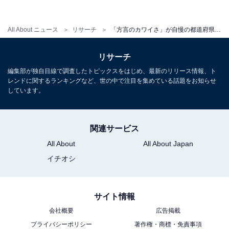
All About ニュース
リサーチ
「方言のカワイさ」が自慢の都道府県ランキング！ 3位 富山県・長崎県、2位 宮崎県、1位は？
リサーチ
編集部が独自目線で調査したトピックスをはじめ、最新のリリース情報、ト
レンドに関するランキングなど、世の中で注目を集めている話題をお知らせ
しています。
関連サービス
All About
All About Japan
イチオシ
サイト情報
会社概要
広告掲載
プライバシーポリシー
著作権・商標・免責事項