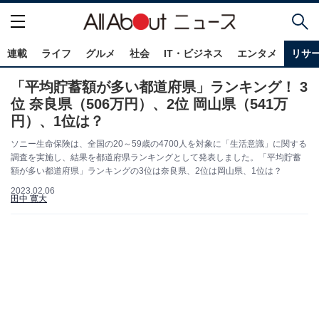
連載
ライフ
グルメ
社会
IT・ビジネス
エンタメ
リサ
「平均貯蓄額が多い都道府県」ランキング！ 3
位 奈良県（506万円）、2位 岡山県（541万
円）、1位は？
ソニー生命保険は、全国の20～59歳の4700人を対象に「生活意識」に関する
調査を実施し、結果を都道府県ランキングとして発表しました。「平均貯蓄
額が多い都道府県」ランキングの3位は奈良県、2位は岡山県、1位は？
2023.02.06
田中 寛大