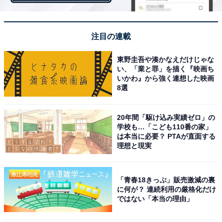
「円安による家計へのプラスの影響がある」1位は
「秋田県」
注目の連載
「円安による家計へのプラスの影響がある」と回答した
東野圭吾や湊かなえだけじゃな
人の最も多い都道府県は「秋田県」（30％）でした。次
い、「業と罪」を描く『映画ち
いかわ』から強く連想した映画
いで、2位「山梨県」（29％）、3位「三重県」（28％）
8選
と続きます。
20年間「駆け込み実績ゼロ」の
一方で、「円安による家計へのプラスの影響がない」部
学校も…「こども110番の家」
は本当に必要？ PTAが直面する
門では、1位に「兵庫県」（52％）がランクイン。続い
理想と現実
て、2位「佐賀県」（51％）、3位「北海道」「山口県」
（同率50％）となりました。
「青春18きっぷ」販売激減の裏
に何が？ 連続利用の厳格化だけ
ではない「本当の理由」
＞次ページ：「平均貯蓄額が多い都道府県」10位までの
ランキング結果