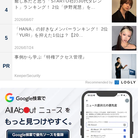
癒し系だと思う「STARTO社の30代タレン
家計の状況が悪くなった」部門では、「兵庫県」
ト」ランキング！ 2位「伊野尾慧」を...
4
（49％）が1位、「秋田県」「佐賀県」（同率48％）が2
2026/08/07
位に入っています。
「HANA」の好きなメンバーランキング！ 2位
「YURI」を抑えた1位は？【20...
5
2026/07/24
事例から学ぶ『特権アクセス管理』
PR
KeeperSecurity
Recommended by