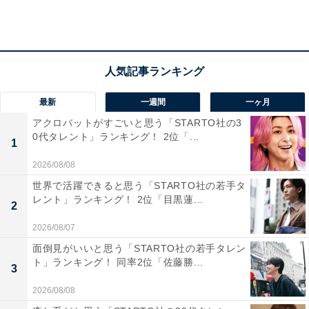
「2022年の家計の状況は良好」1位は「鹿児島
最新
一週間
一ヶ月
県」
アクロバットがすごいと思う「STARTO社の3
0代タレント」ランキング！ 2位「...
1
「2022年の家計の状況」について、「良好」と回答した
2026/08/08
人が多い都道府県の1位は「鹿児島県」（33％）で、2位
世界で活躍できると思う「STARTO社の若手タ
に「千葉県」（32％）が続いています。また、「2021年
レント」ランキング！ 2位「目黒蓮...
2
と比べて家計の状況が良くなった」と回答した人の最も
多かった都道府県は「千葉県」（25％）でした。
2026/08/07
面倒見がいいと思う「STARTO社の若手タレン
ト」ランキング！ 同率2位「佐藤勝...
一方「2022年の家計の状況」について、「不良」と回答
3
した人が最も多い都道府県は、「秋田県」「群馬県」
2026/08/08
（同率48％）となりました。さらに、「2021年と比べて