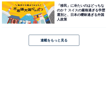
「移民」に冷たいのはどっちな
のか？ スイスの厳格過ぎる学歴
選別と、日本の曖昧過ぎる外国
【おすすめ記事】
人政策
・
「教育水準の高さ」が自慢の都道府県ランキング！ 3位
秋田県、2位 東京都、1位は？
連載をもっと見る
・
「夫もよく家事をしている都道府県」ランキング！ 3位
静岡県、2位 山梨県、1位は？
・
「夫もよく育児をしている都道府県」ランキング！ 2位
「鹿児島県」を抑えた1位は？
・
「子育てのしやすさ」が自慢の都道府県ランキング！ 2
位「富山県」「香川県」を抑えた1位は？