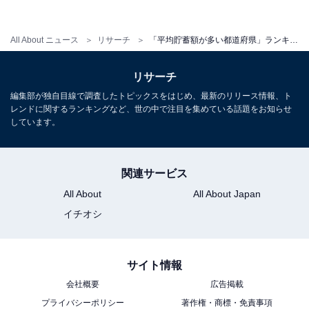
【関連リンク】
プレスリリース
All About ニュース
リサーチ
「平均貯蓄額が多い都道府県」ランキング！ 3位 奈良県（506万円）、2位 岡山県（541万円）、1位は？
リサーチ
編集部が独自目線で調査したトピックスをはじめ、最新のリリース情報、ト
レンドに関するランキングなど、世の中で注目を集めている話題をお知らせ
しています。
関連サービス
All About
All About Japan
イチオシ
サイト情報
会社概要
広告掲載
1
2
プライバシーポリシー
著作権・商標・免責事項