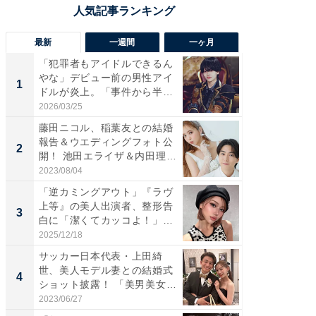
最新
一週間
一ヶ月
「犯罪者もアイドルできるん
「さす
やな」デビュー前の男性アイ
は」高
1
1
ドルが炎上。「事件から半年
災地を
も...
「カ...
2026/03/25
2026/08/0
藤田ニコル、稲葉友との結婚
「女の
報告＆ウエディングフォト公
介、バ
2
2
開！ 池田エライザ＆内田理
らのプレ
央...
愛...
2023/08/04
2026/08/0
「逆カミングアウト」『ラヴ
「脚が
上等』の美人出演者、整形告
横川尚
3
3
白に「潔くてカッコよ！」
ムキな姿
「好...
刃...
2025/12/18
2026/08/0
サッカー日本代表・上田綺
「え、
世、美人モデル妻との結婚式
芸人、2
4
4
ショット披露！ 「美男美女」
エットに
「...
2023/06/27
2026/08/0