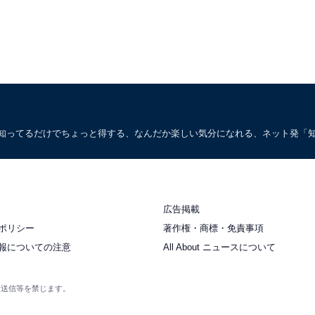
。知ってるだけでちょっと得する、なんだか楽しい気分になれる、ネット発「
広告掲載
ポリシー
著作権・商標・免責事項
報についての注意
All About ニュースについて
衆送信等を禁じます。