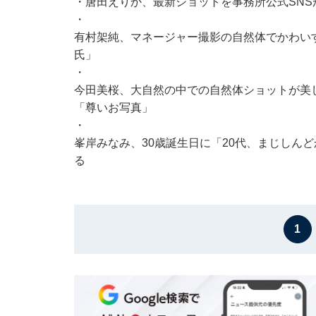
・
唐田えりか、最新ショットを事務所公式SNS
・
有村架純、マネージャー撮影の自然体でかわい
氏」
・
今田美桜、大自然の中での自然体ショットが美
「尊いお写真」
・
峯岸みなみ、30歳誕生日に「20代、まじしん
る
1