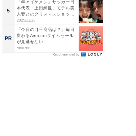
「年々イケメン」サッカー日
「脳がバ
本代表・上田綺世、モデル美
装姿が話
5
5
人妻とのクリスマスショット
のお父さ
に...
2025/12/26
2026/08/0
「今日の目玉商品は？」毎日
「え、
変わるAmazonタイムセール
の？」8
PR
PR
が見逃せない
場！Ama
Amazon
Amazon
Recommended by