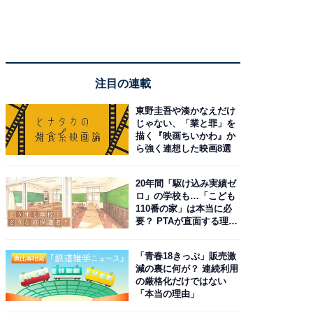
注目の連載
東野圭吾や湊かなえだけ
じゃない、「業と罪」を
描く『映画ちいかわ』か
ら強く連想した映画8選
20年間「駆け込み実績ゼ
ロ」の学校も…「こども
110番の家」は本当に必
要？ PTAが直面する理想
と現実
「青春18きっぷ」販売激
減の裏に何が？ 連続利用
の厳格化だけではない
「本当の理由」