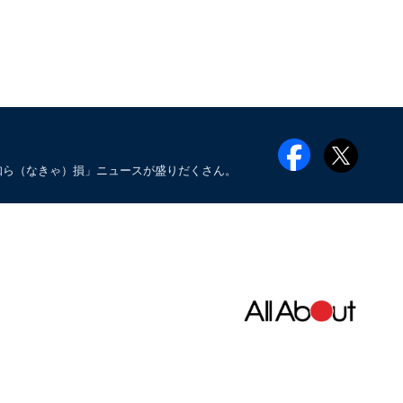
知ら（なきゃ）損」ニュースが盛りだくさん。