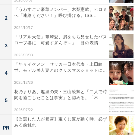
2026/08/07
「うわすごい豪華メンバー」木梨憲武、ヒロミ
へ「連絡ください！」呼び掛ける。ISS...
2
2024/10/17
「リアル天使」篠崎愛、肩をちら見せしたバス
ローブ姿に「可愛すぎんぞ～」「目の表情...
3
2023/03/03
「年々イケメン」サッカー日本代表・上田綺
世、モデル美人妻とのクリスマスショットに...
4
2025/12/26
花乃まりあ、趣里の夫・三山凌輝と「二人で時
間を過ごしたことは事実」と認める。「不...
5
2026/07/22
【当選した人が暴露】宝くじ運が動く時、必ず
ある前触れ
PR