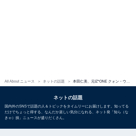
All About ニュース
ネットの話題
本田仁美、元IZ*ONE クォン・ウンビと再会で感激！ 仲良しツーショットに「2人とも可愛くて最高」と反響
ネットの話題
国内外のSNSで話題の人＆トピックをタイムリーにお届けします。知ってる
だけでちょっと得する、なんだか楽しい気分になれる、ネット発「知ら（な
きゃ）損」ニュースが盛りだくさん。