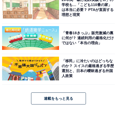
学校も…「こども110番の家」
は本当に必要？ PTAが直面する
理想と現実
「青春18きっぷ」販売激減の裏
に何が？ 連続利用の厳格化だけ
ではない「本当の理由」
「移民」に冷たいのはどっちな
のか？ スイスの厳格過ぎる学歴
選別と、日本の曖昧過ぎる外国
人政策
連載をもっと見る