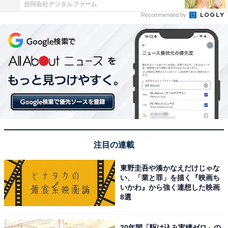
合同会社デジタルファーム
Recommended by
注目の連載
東野圭吾や湊かなえだけじゃな
い、「業と罪」を描く『映画ち
いかわ』から強く連想した映画
8選
20年間「駆け込み実績ゼロ」の