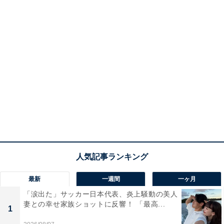
最新
一週間
一ヶ月
「涙出た」サッカー日本代表、炎上騒動の美人
妻との幸せ家族ショットに反響！ 「最高...
1