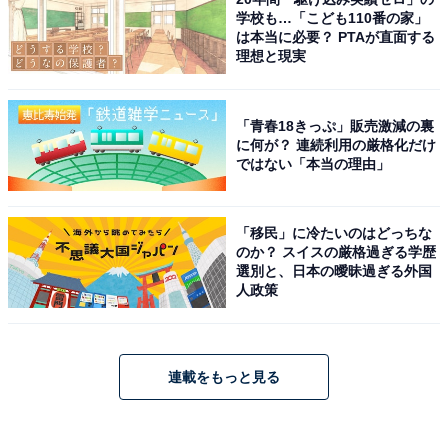
学校も…「こども110番の家」
は本当に必要？ PTAが直面する
理想と現実
「青春18きっぷ」販売激減の裏
に何が？ 連続利用の厳格化だけ
ではない「本当の理由」
「移民」に冷たいのはどっちな
のか？ スイスの厳格過ぎる学歴
選別と、日本の曖昧過ぎる外国
人政策
連載をもっと見る