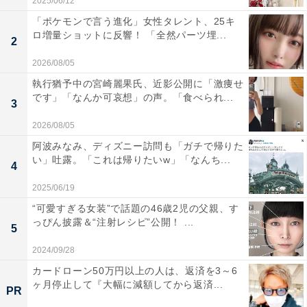
2025/06/12
「ポケモンで言う進化」女性タレント、25キ
ロ増量ショットに反響！ 「全然パーツ埋...
2
2026/08/05
執行猶予中の宮崎麗果氏、近影公開に「激痩せ
です」「なんか可哀想」の声。「食べられ...
3
2026/08/05
阿波みなみ、ディズニー訪問も「ガチで帰りた
い」吐露。「これは帰りたいw」「なんち...
4
2025/06/19
“可愛すぎる女装”で話題の46歳2児の父親、す
っぴん披露＆“注射レシピ”公開！ ...
5
2024/09/28
カードローン50万円以上の人は、返済を3～6
ヶ月停止して『大幅に減額してから返済...
PR