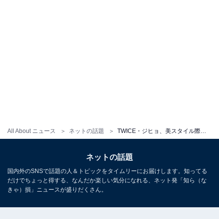
All About ニュース
ネットの話題
TWICE・ジヒョ、美スタイル際立つ衣装姿に「なんてかわいいんだ！」「あなたはとっても美しい」と大反響！
ネットの話題
国内外のSNSで話題の人＆トピックをタイムリーにお届けします。知ってる
だけでちょっと得する、なんだか楽しい気分になれる、ネット発「知ら（な
きゃ）損」ニュースが盛りだくさん。