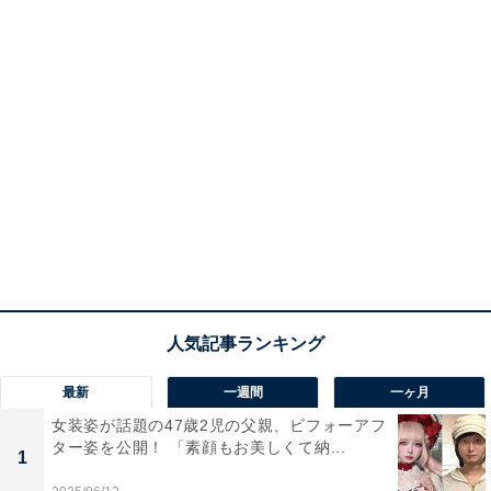
最新
一週間
一ヶ月
女装姿が話題の47歳2児の父親、ビフォーアフ
ター姿を公開！ 「素顔もお美しくて納...
1