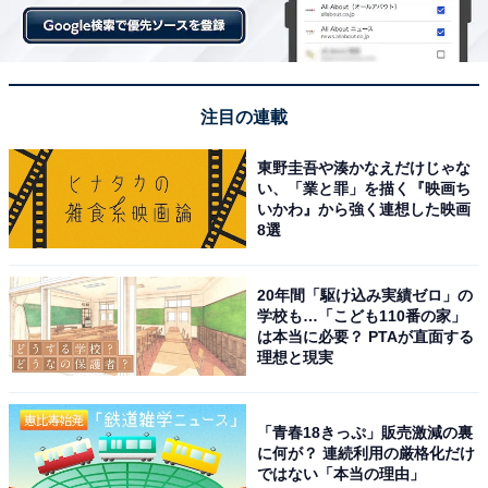
注目の連載
東野圭吾や湊かなえだけじゃな
い、「業と罪」を描く『映画ち
いかわ』から強く連想した映画
8選
20年間「駆け込み実績ゼロ」の
学校も…「こども110番の家」
は本当に必要？ PTAが直面する
理想と現実
「青春18きっぷ」販売激減の裏
に何が？ 連続利用の厳格化だけ
ではない「本当の理由」