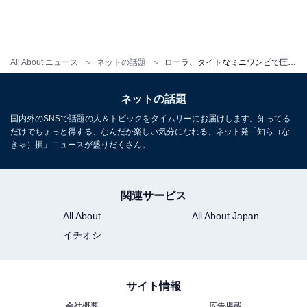
All About ニュース
ネットの話題
ローラ、タイトなミニワンピで圧巻スタイル＆美脚を披露！ 「足長っ。羨ましい」「キラキラしてて、とても素敵」
ネットの話題
国内外のSNSで話題の人＆トピックをタイムリーにお届けします。知ってる
だけでちょっと得する、なんだか楽しい気分になれる、ネット発「知ら（な
きゃ）損」ニュースが盛りだくさん。
関連サービス
All About
All About Japan
イチオシ
サイト情報
会社概要
広告掲載