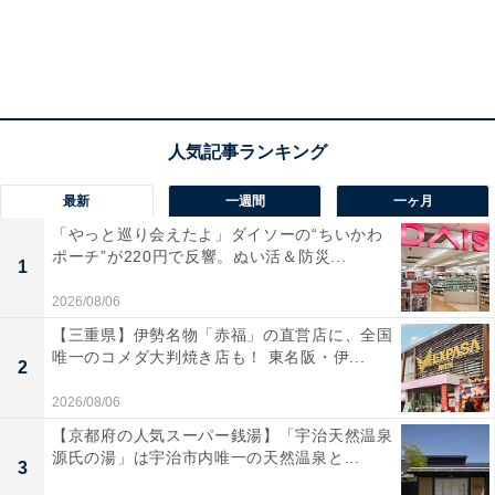
最新
一週間
一ヶ月
「やっと巡り会えたよ」ダイソーの“ちいかわ
ポーチ”が220円で反響。ぬい活＆防災...
1
2026/08/06
【三重県】伊勢名物「赤福」の直営店に、全国
唯一のコメダ大判焼き店も！ 東名阪・伊...
2
2026/08/06
【京都府の人気スーパー銭湯】「宇治天然温泉
源氏の湯」は宇治市内唯一の天然温泉と...
3