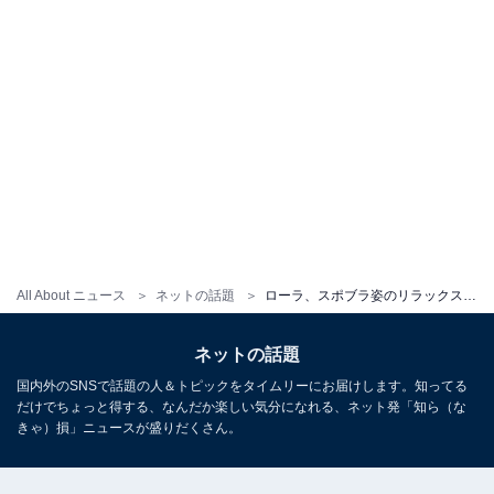
All About ニュース
ネットの話題
ローラ、スポブラ姿のリラックススタイルで愛犬と散歩「ローラもわんちゃんも可愛すぎる！」
ネットの話題
国内外のSNSで話題の人＆トピックをタイムリーにお届けします。知ってる
だけでちょっと得する、なんだか楽しい気分になれる、ネット発「知ら（な
きゃ）損」ニュースが盛りだくさん。