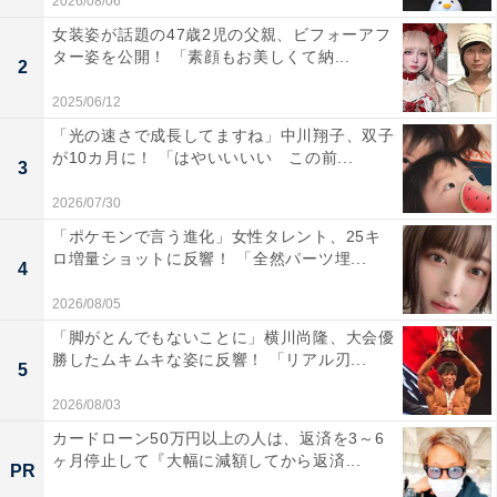
2026/08/06
女装姿が話題の47歳2児の父親、ビフォーアフ
ター姿を公開！ 「素顔もお美しくて納...
2
2025/06/12
「光の速さで成長してますね」中川翔子、双子
が10カ月に！ 「はやいいいい この前...
3
2026/07/30
「ポケモンで言う進化」女性タレント、25キ
ロ増量ショットに反響！ 「全然パーツ埋...
4
2026/08/05
「脚がとんでもないことに」横川尚隆、大会優
勝したムキムキな姿に反響！ 「リアル刃...
5
2026/08/03
カードローン50万円以上の人は、返済を3～6
ヶ月停止して『大幅に減額してから返済...
PR