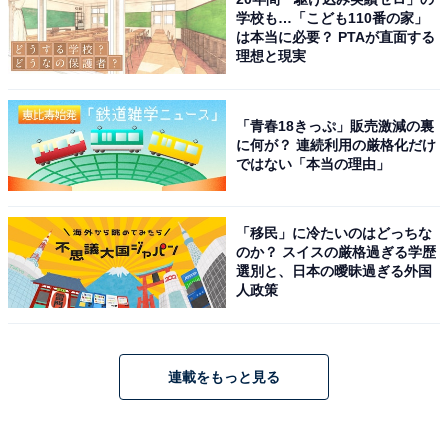
学校も…「こども110番の家」
は本当に必要？ PTAが直面する
理想と現実
「青春18きっぷ」販売激減の裏
に何が？ 連続利用の厳格化だけ
ではない「本当の理由」
「移民」に冷たいのはどっちな
のか？ スイスの厳格過ぎる学歴
選別と、日本の曖昧過ぎる外国
人政策
連載をもっと見る