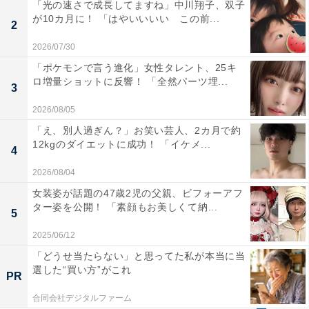
「光の速さで成長してますね」中川翔子、双子
が10カ月に！ 「はやいいいい この前...
2
2026/07/30
「ポケモンで言う進化」女性タレント、25キ
ロ増量ショットに反響！ 「全然パーツ埋...
3
2026/08/05
「え、別人過ぎん？」お笑い芸人、2カ月で約
12kgのダイエットに成功！ 「イケメ...
4
2026/08/04
女装姿が話題の47歳2児の父親、ビフォーアフ
ター姿を公開！ 「素顔もお美しくて納...
5
2025/06/12
「どうせ当たらない」と思ってた私が本当に当
選した“買い方”がこれ
PR
合同会社デジタルファーム