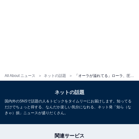
All About ニュース
ネットの話題
「オーラが溢れてる」ローラ、圧倒的な美脚を披露したブラックコーデ披露！ 「妖艶」
ネットの話題
国内外のSNSで話題の人＆トピックをタイムリーにお届けします。知ってる
だけでちょっと得する、なんだか楽しい気分になれる、ネット発「知ら（な
きゃ）損」ニュースが盛りだくさん。
関連サービス