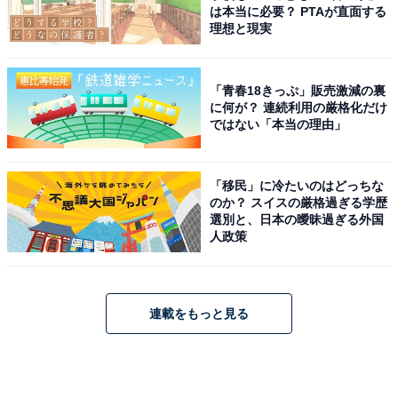
は本当に必要？ PTAが直面する
理想と現実
「青春18きっぷ」販売激減の裏
に何が？ 連続利用の厳格化だけ
ではない「本当の理由」
「移民」に冷たいのはどっちな
のか？ スイスの厳格過ぎる学歴
選別と、日本の曖昧過ぎる外国
人政策
連載をもっと見る