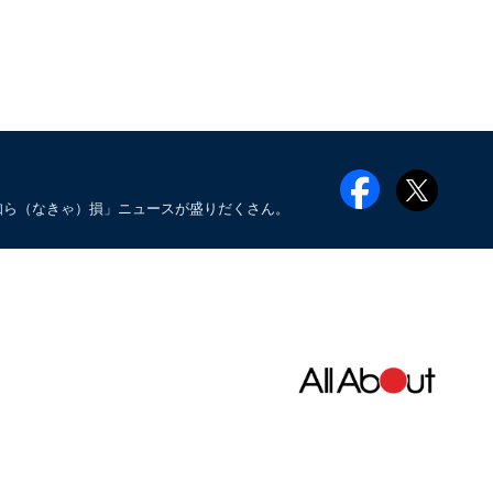
知ら（なきゃ）損」ニュースが盛りだくさん。