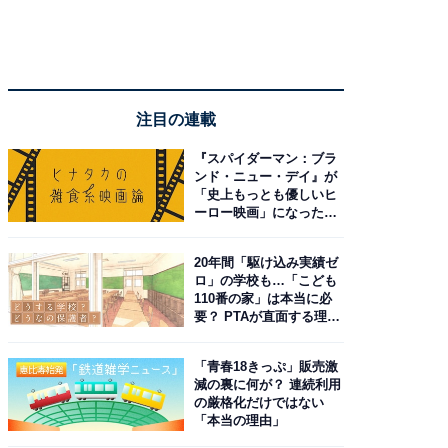
注目の連載
『スパイダーマン：ブラ
ンド・ニュー・デイ』が
「史上もっとも優しいヒ
ーロー映画」になった理
由。予習したい作品は？
20年間「駆け込み実績ゼ
ロ」の学校も…「こども
110番の家」は本当に必
要？ PTAが直面する理想
と現実
「青春18きっぷ」販売激
減の裏に何が？ 連続利用
の厳格化だけではない
「本当の理由」