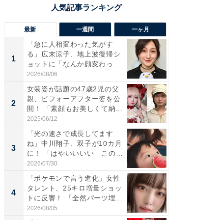
最新
一週間
一ヶ月
「急に人相変わった気がす
「さす
る」広末涼子、地上波復帰シ
は」高
1
1
ョットに「なんか顔変わっ
災地を
た」の...
「カ...
2026/08/06
2026/08/0
女装姿が話題の47歳2児の父
「女の
親、ビフォーアフター姿を公
介、バ
2
2
開！ 「素顔もお美しくて納...
らのプレ
愛...
2025/06/12
2026/08/0
「光の速さで成長してます
「好感
ね」中川翔子、双子が10カ月
や、“マ
3
3
に！ 「はやいいいい この
画変更
前...
財...
2026/07/30
2026/07/3
「ポケモンで言う進化」女性
「脚が
タレント、25キロ増量ショッ
横川尚
4
4
トに反響！ 「全然パーツ埋...
ムキな姿
刃...
2026/08/05
2026/08/0