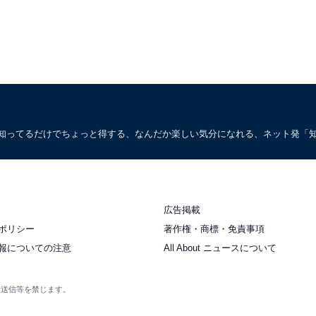
。知ってるだけでちょっと得する、なんだか楽しい気分になれる、ネット発「
広告掲載
ポリシー
著作権・商標・免責事項
報についての注意
All About ニュースについて
衆送信等を禁じます。