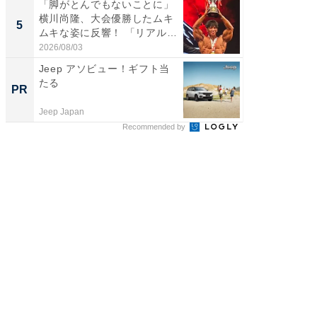
「脚がとんでもないことに」
「2人と
横川尚隆、大会優勝したムキ
團十郎
5
5
ムキな姿に反響！ 「リアル
「後ろ
刃...
「...
2026/08/03
2026/08/0
Jeep アソビュー！ギフト当
全国の
たる
付きの
PR
PR
Jeep Japan
COCO VIL
Recommended by