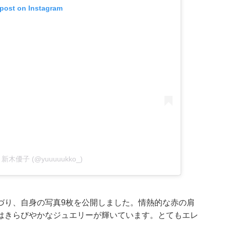
 post on Instagram
 by 新木優子 (@yuuuuukko_)
づり、自身の写真9枚を公開しました。情熱的な赤の肩
はきらびやかなジュエリーが輝いています。とてもエレ