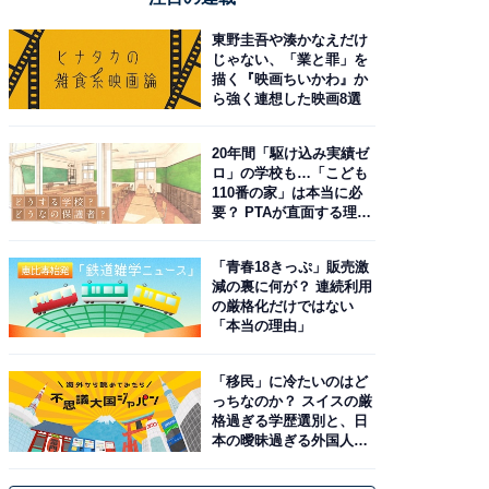
東野圭吾や湊かなえだけ
じゃない、「業と罪」を
描く『映画ちいかわ』か
ら強く連想した映画8選
20年間「駆け込み実績ゼ
ロ」の学校も…「こども
110番の家」は本当に必
要？ PTAが直面する理想
と現実
「青春18きっぷ」販売激
減の裏に何が？ 連続利用
の厳格化だけではない
「本当の理由」
「移民」に冷たいのはど
っちなのか？ スイスの厳
格過ぎる学歴選別と、日
本の曖昧過ぎる外国人政
策