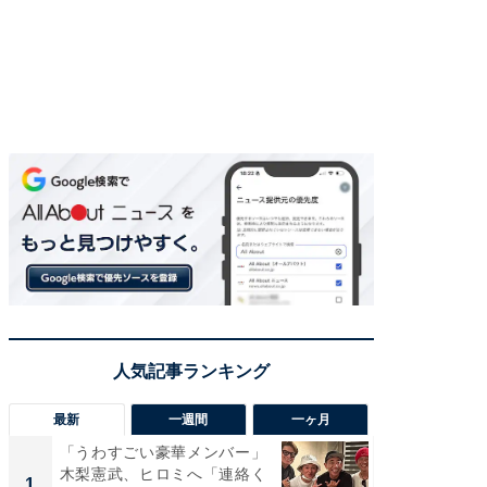
最新
一週間
一ヶ月
「うわすごい豪華メンバー」
「さす
木梨憲武、ヒロミへ「連絡く
は」高
1
1