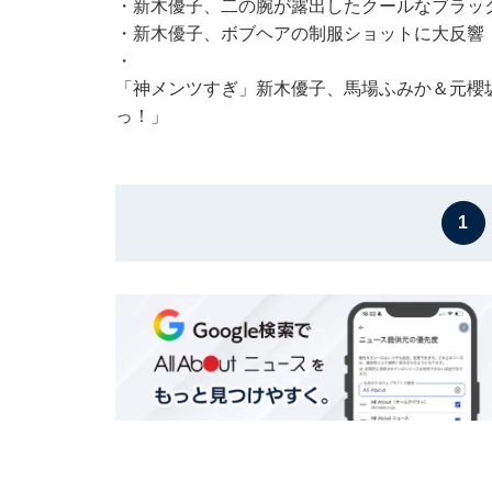
・
新木優子、二の腕が露出したクールなブラッ
・
新木優子、ボブヘアの制服ショットに大反響
・
「神メンツすぎ」新木優子、馬場ふみか＆元櫻坂
っ！」
1