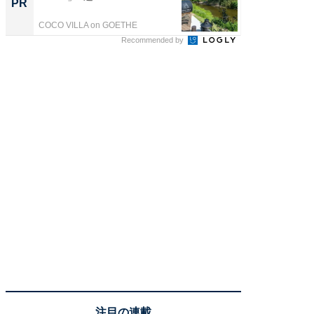
PR
PR
COCO VILLA on GOETHE
COCO VIL
Recommended by
注目の連載