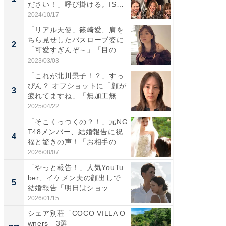
ださい！」呼び掛ける。IS
災地を
S...
「カ...
2024/10/17
2026/08/0
「リアル天使」篠崎愛、肩を
「女の
ちら見せしたバスローブ姿に
介、バ
2
2
「可愛すぎんぞ～」「目の表
らのプレ
情...
愛...
2023/03/03
2026/08/0
「これが北川景子！？」すっ
「脚が
ぴん？ オフショットに「顔が
横川尚
3
3
疲れてますね」「無加工無
ムキな姿
表...
刃...
2025/04/22
2026/08/0
「そこくっつくの？！」元NG
「え、
T48メンバー、結婚報告に祝
芸人、2
4
4
福と驚きの声！「お相手の...
エットに
2026/08/07
2026/08/0
「やっと報告！」人気YouTu
「脳がバ
ber、イケメン夫の顔出しで
装姿が話
5
5
結婚報告「明日はショッ...
のお父さ
2026/01/15
2026/08/0
シェア別荘「COCO VILLA O
すべて
wners」3選
るその