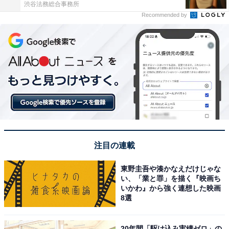
渋谷法務総合事務所
Recommended by
注目の連載
東野圭吾や湊かなえだけじゃな
い、「業と罪」を描く『映画ち
いかわ』から強く連想した映画
8選
20年間「駆け込み実績ゼロ」の