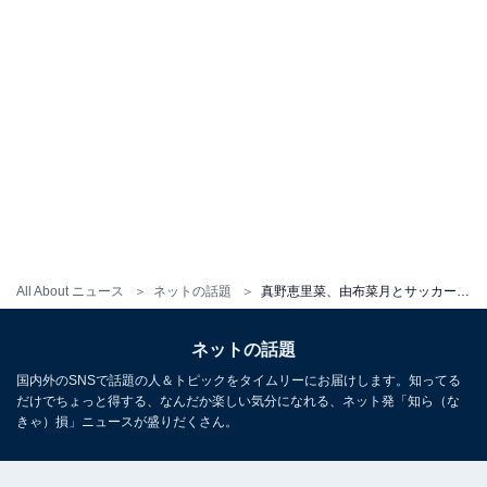
All About ニュース
ネットの話題
真野恵里菜、由布菜月とサッカー日本代表・妻同士のツーショット！ 「美人すぎます」「鹿島鹿島な2ショット」
ネットの話題
国内外のSNSで話題の人＆トピックをタイムリーにお届けします。知ってる
だけでちょっと得する、なんだか楽しい気分になれる、ネット発「知ら（な
きゃ）損」ニュースが盛りだくさん。