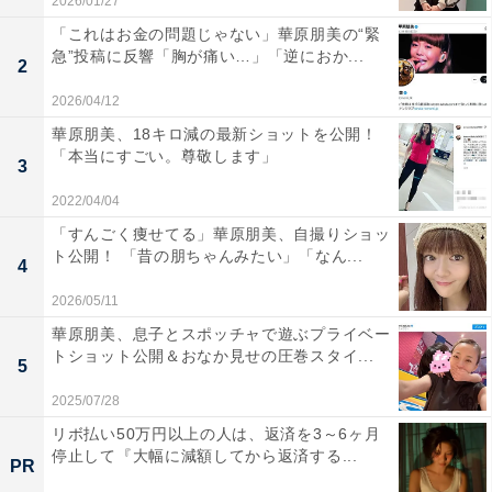
2026/01/27
「これはお金の問題じゃない」華原朋美の“緊
急”投稿に反響「胸が痛い…」「逆におか...
2
2026/04/12
華原朋美、18キロ減の最新ショットを公開！
「本当にすごい。尊敬します」
3
2022/04/04
「すんごく痩せてる」華原朋美、自撮りショッ
ト公開！ 「昔の朋ちゃんみたい」「なん...
4
2026/05/11
華原朋美、息子とスポッチャで遊ぶプライベー
トショット公開＆おなか見せの圧巻スタイ...
5
2025/07/28
リボ払い50万円以上の人は、返済を3～6ヶ月
停止して『大幅に減額してから返済する...
PR