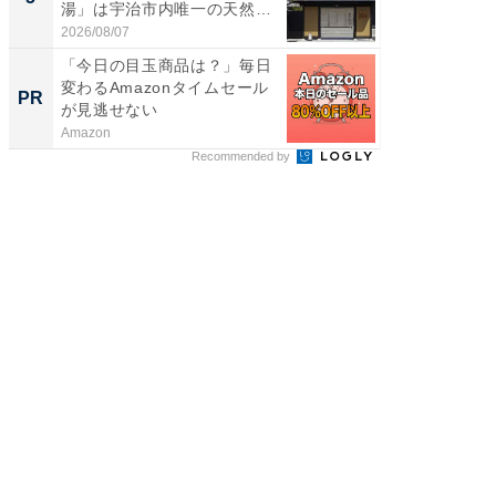
湯」は宇治市内唯一の天然温
層水風
泉と...
帰...
2026/08/07
2026/08/0
「今日の目玉商品は？」毎日
【毎日変
変わるAmazonタイムセール
ムセー
PR
PR
が見逃せない
Amazon
Amazon
Recommended by