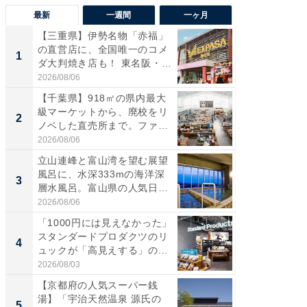
最新
一週間
一ヶ月
【三重県】伊勢名物「赤福」
【兵庫
の直営店に、全国唯一のコメ
ーメン
1
1
ダ大判焼き店も！ 東名阪・
再現した
伊...
道...
2026/08/06
2026/08/0
【千葉県】918㎡の県内最大
【三重
級マーケットから、廃校をリ
の直営
2
2
ノベした直売所まで。ファ
ダ大判焼
ー...
伊...
2026/08/06
2026/08/0
立山連峰と富山湾を望む展望
【千葉県
風呂に、水深333mの海洋深
級マー
3
3
層水風呂。富山県の人気日
ノベし
帰...
ー...
2026/08/06
2026/08/0
「1000円には見えなかった」
ステラ
スタンダードプロダクツのリ
詰め放題
4
4
ュックが「高見えする」の...
00円で「
2026/08/03
2026/08/0
【京都府の人気スーパー銭
立山連
湯】「宇治天然温泉 源氏の
風呂に、
5
5