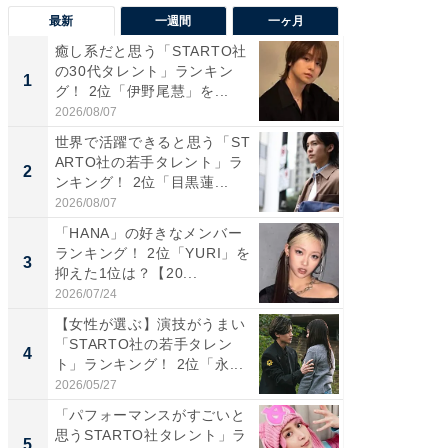
最新
一週間
一ヶ月
癒し系だと思う「STARTO社
癒し系だ
の30代タレント」ランキン
の若手
1
1
グ！ 2位「伊野尾慧」を...
グ！ 2
2026/08/07
2026/08/0
世界で活躍できると思う「ST
「パフ
ARTO社の若手タレント」ラ
思うST
2
2
ンキング！ 2位「目黒蓮...
ンキング
2026/08/07
2026/08/0
「HANA」の好きなメンバー
ギャップ
ランキング！ 2位「YURI」を
RTO社
3
3
抑えた1位は？【20...
キング！
2026/07/24
2026/08/0
【女性が選ぶ】演技がうまい
癒し系だ
「STARTO社の若手タレン
の30代
4
4
ト」ランキング！ 2位「永...
グ！ 2
2026/05/27
2026/08/0
「パフォーマンスがすごいと
「ファン
思うSTARTO社タレント」ラ
ARTO
5
5