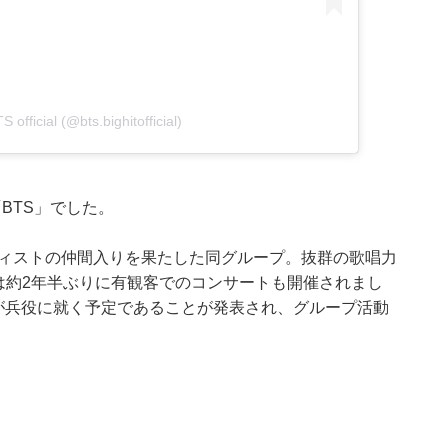
 official (@bts.bighitofficial)
BTS」でした。
ティストの仲間入りを果たした同グループ。抜群の歌唱力
には約2年半ぶりに有観客でのコンサートも開催されまし
さんが兵役に就く予定であることが発表され、グループ活動