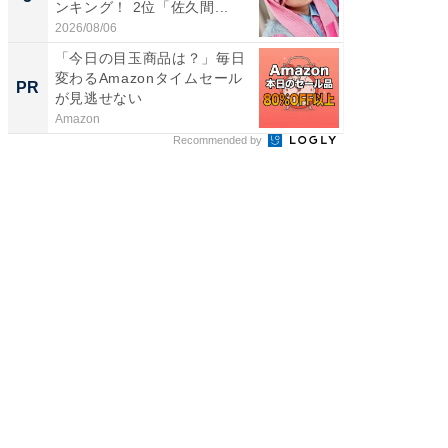
ンキング！ 2位「佐久間...
グ！ 2
2026/08/06
2026/08/0
「今日の目玉商品は？」毎日
すべて
変わるAmazonタイムセール
るその
PR
PR
が見逃せない
Amazon
COCO VIL
Recommended by