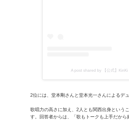
A post shared by 【公式】Kin
2位には、堂本剛さんと堂本光一さんによるデュオ「
歌唱力の高さに加え、2人とも関西出身という
す。回答者からは、「歌もトークも上手だから