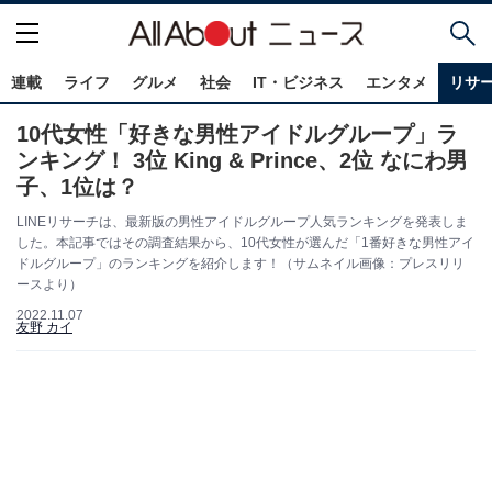
連載
ライフ
グルメ
社会
IT・ビジネス
エンタメ
リサ
10代女性「好きな男性アイドルグループ」ラ
ンキング！ 3位 King & Prince、2位 なにわ男
子、1位は？
LINEリサーチは、最新版の男性アイドルグループ人気ランキングを発表しま
した。本記事ではその調査結果から、10代女性が選んだ「1番好きな男性アイ
ドルグループ」のランキングを紹介します！（サムネイル画像：プレスリリ
ースより）
2022.11.07
友野 カイ