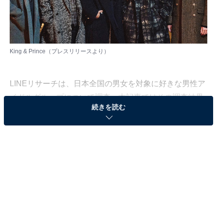
King & Prince（
プレスリリース
より）
LINEリサーチは、日本全国の男女を対象に好きな男性ア
イドルグループについて調査。本記事ではその調査結果
続きを読む
から、10代女性2704人が選んだ「1番好きな男性アイド
ルグループ」を紹介します！
第3位：King & Prince（5.8％）