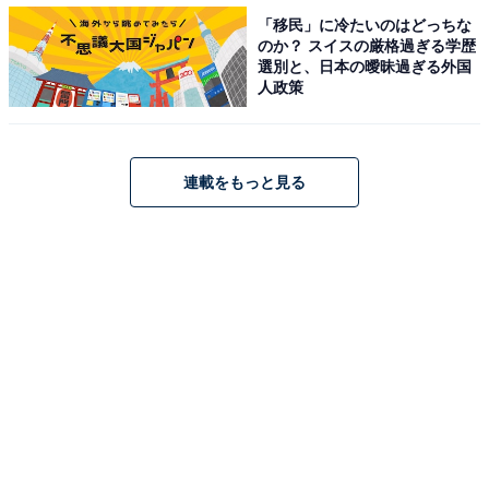
プ「なにわ男子」。
「移民」に冷たいのはどっちな
のか？ スイスの厳格過ぎる学歴
選別と、日本の曖昧過ぎる外国
なにわ男子は王道アイドルらしさに加え、関西特有のノ
人政策
リの良さや笑いのセンスもあり、多方面で人気を集めて
います。バラエティ番組やドラマ出演などを果たしてい
るメンバーもおり、マルチに活躍している人気グループ
連載をもっと見る
です。