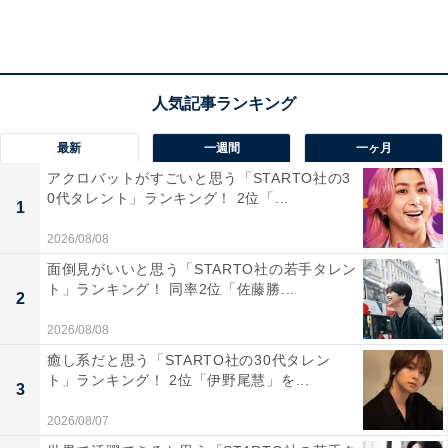
A post shared by King & Prince (@kingandprince_j)
3位は、5人組アイドルグループの「King & Prince」とな
りました。
最新
一週間
一ヶ月
「キンプリ」の愛称で親しまれる同グループは、2022年
アクロバットがすごいと思う「STARTO社の3
0代タレント」ランキング！ 2位「...
でデビュー4周年に到達し、初のドームツアーも開催。
1
11月4日には平野紫耀さん、岸優太さん、神宮寺勇太さ
2026/08/08
んが2023年5月で脱退することが発表されました。今後
面倒見がいいと思う「STARTO社の若手タレン
ト」ランキング！ 同率2位「佐藤勝...
の動きに注目が集まります。
2
2026/08/08
癒し系だと思う「STARTO社の30代タレン
ト」ランキング！ 2位「伊野尾慧」を...
3
2026/08/07