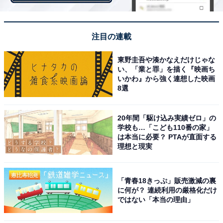
注目の連載
View this post on Instagram
東野圭吾や湊かなえだけじゃな
い、「業と罪」を描く『映画ち
いかわ』から強く連想した映画
8選
20年間「駆け込み実績ゼロ」の
学校も…「こども110番の家」
は本当に必要？ PTAが直面する
理想と現実
A post shared by なにわ男子 (@naniwadanshi728official)
「青春18きっぷ」販売激減の裏
に何が？ 連続利用の厳格化だけ
ではない「本当の理由」
2位にランクインしたのは、関西ジャニーズ発のグルー