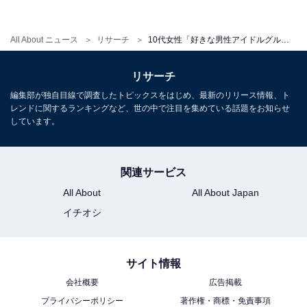
All About ニュース
リサーチ
10代女性「好きな男性アイドルグループ」ランキング！ 3位 King & Prince、2位 なにわ男子、1位は？
リサーチ
第1位：BTS（7.5％）
編集部が独自目線で調査したトピックスをはじめ、最新のリリース情報、ト
レンドに関するランキングなど、世の中で注目を集めている話題をお知らせ
しています。
関連サービス
All About
All About Japan
イチオシ
サイト情報
会社概要
広告掲載
プライバシーポリシー
著作権・商標・免責事項