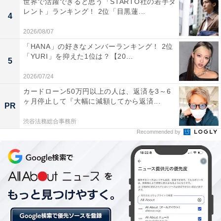
世界で活躍できると思う「STARTO社の若手タ
レント」ランキング！ 2位「目黒蓮...
4
2026/08/07
「HANA」の好きなメンバーランキング！ 2位
「YURI」を抑えた1位は？【20...
5
2026/07/24
カードローン50万円以上の人は、返済を3～6
ヶ月停止して『大幅に減額してから返済...
PR
第2位：なにわ男子（6.6％）
渋谷法務総合事務所
Recommended by