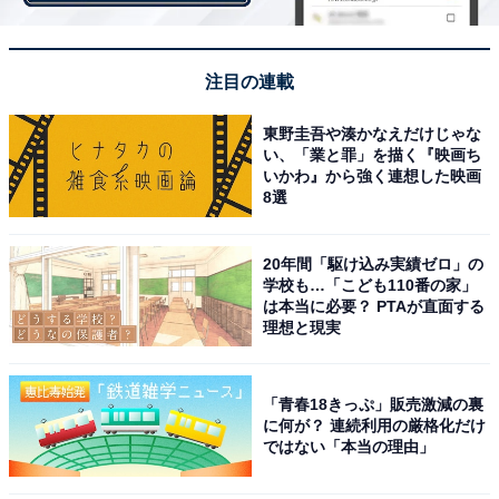
View this post on Instagram
注目の連載
東野圭吾や湊かなえだけじゃな
い、「業と罪」を描く『映画ち
いかわ』から強く連想した映画
8選
20年間「駆け込み実績ゼロ」の
学校も…「こども110番の家」
A post shared by TOKIOカケル【公式】 (@tokiox_official)
は本当に必要？ PTAが直面する
理想と現実
2位は城島茂さん、国分太一さん、松岡昌宏さんからな
「青春18きっぷ」販売激減の裏
に何が？ 連続利用の厳格化だけ
る「TOKIO」でした。
ではない「本当の理由」
10代が生まれる前から活躍しているにもかかわわらず、