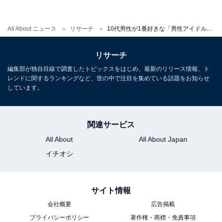
1位：BTS（7.9％）
All About ニュース
リサーチ
10代男性が1番好きな「男性アイドルグループ」ランキング！ 3位 DISH//、2位 TOKIO、1位は？
リサーチ
編集部が独自目線で調査したトピックスをはじめ、最新のリリース情報、ト
レンドに関するランキングなど、世の中で注目を集めている話題をお知らせ
しています。
関連サービス
All About
All About Japan
イチオシ
View this post on Instagram
サイト情報
会社概要
広告掲載
プライバシーポリシー
著作権・商標・免責事項