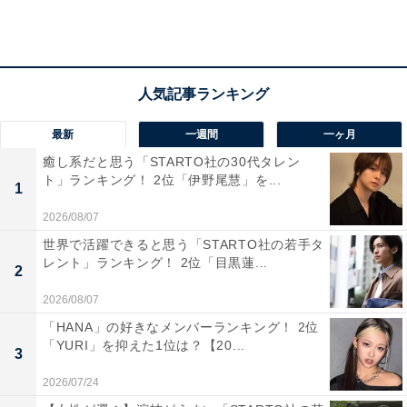
まず、3位にランクインしたのは「DISH//」でした。
DISH//は4人組のダンスロックバンド。2011年12月に結
最新
一週間
一ヶ月
成し、デビュー10周年の節目を迎えました。回答者から
癒し系だと思う「STARTO社の30代タレン
は「歌が上手い」「『猫』を聴いて好きになった」とい
ト」ランキング！ 2位「伊野尾慧」を...
1
うコメントが挙がりました。
2026/08/07
世界で活躍できると思う「STARTO社の若手タ
レント」ランキング！ 2位「目黒蓮...
2
2026/08/07
「HANA」の好きなメンバーランキング！ 2位
「YURI」を抑えた1位は？【20...
3
2026/07/24