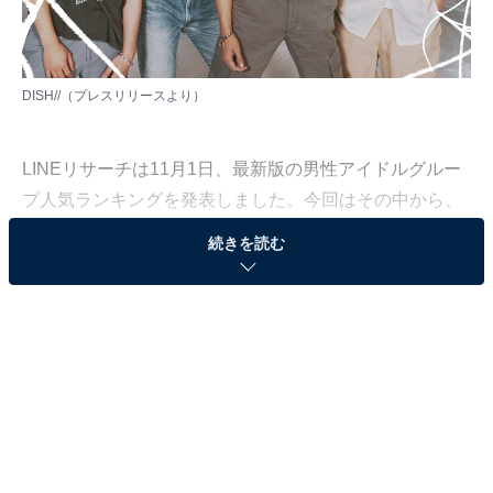
DISH//（
プレスリリース
より）
LINEリサーチは11月1日、最新版の男性アイドルグルー
プ人気ランキングを発表しました。今回はその中から、
10代男性1639人が回答した、「1番好きな男性アイドル
続きを読む
グループ」をランキング形式で紹介します！
3位：DISH//（3.8％）