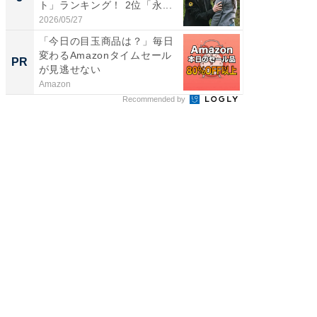
ト」ランキング！ 2位「永...
「鈴木
倒...
2026/05/27
2026/08/0
「今日の目玉商品は？」毎日
「捨て
変わるAmazonタイムセール
い」捨
PR
PR
が見逃せない
ったの
Amazon
UR都市機
Recommended by