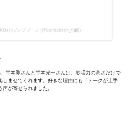
Ki Kidsのブンブブーン (@bunbuboon_fuji8)
。
 Kids。堂本剛さんと堂本光一さんは、歌唱力の高さだけで
楽しませてくれます。好きな理由にも「トークが上手
う声が寄せられました。