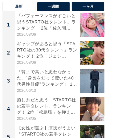
最新
一週間
一ヶ月
「パフォーマンスがすごいと
「癒し系
思うSTARTO社タレント」ラ
タレント
1
1
ンキング！ 2位「佐久間...
「井ノ原
2026/08/06
2026/08/0
ギャップがあると思う「STA
癒し系だ
RTO社の30代タレント」ラン
の若手
2
2
キング！ 2位「ジェシ...
グ！ 2
2026/08/06
2026/08/0
「背まで高いと思わなかっ
ギャップ
た」“身長を知って驚いた40
RTO社
3
3
代男性俳優”ランキング！ 1...
キング！
2026/06/13
2026/08/0
癒し系だと思う「STARTO社
「世界で
の若手タレント」ランキン
ARTO
4
4
グ！ 2位「松島聡」を抑え...
グ！ 2
2026/08/05
2026/08/0
【女性が選ぶ】演技がうまい
身長を知
「STARTO社の若手タレン
性俳優」
5
5