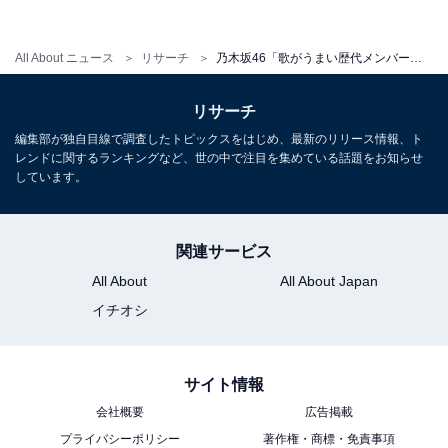
第2位 久保史緒里（43票）
All About ニュース
リサーチ
乃木坂46「歌がうまい歴代メンバー」ランキング！ 3位 中西アルノ・白石麻衣、2位 久保史緒里、1位は？
2位にランクインしたのは、久保史緒里さんです！
リサーチ
久保さんは、2016年9月に乃木坂46の3期生としてグルー
編集部が独自目線で調査したトピックスをはじめ、最新のリリース情報、ト
プに加入しました。
レンドに関するランキングなど、世の中で注目を集めている話題をお知らせ
しています。
歌唱力に定評のある久保さんは、2019年に「乃木坂46版
ミュージカル『美少女戦士セーラームーン』2019」に出
関連サービス
演。主役・セーラームーン／月野うさぎ役に抜てきさ
All About
All About Japan
れ、持ち前の演技力、歌唱力を遺憾なく発揮しました。
イチオシ
回答者からは、「現役メンバーの中で一番上手だと思い
ます！歌声が聴きやすくて好きです（20代女性）」「声
サイト情報
に深みがあり、かっこいい歌から可愛い歌まで歌えると
会社概要
広告掲載
思うから（20代女性）」「ライブで生歌を聴いてもしっ
プライバシーポリシー
著作権・商標・免責事項