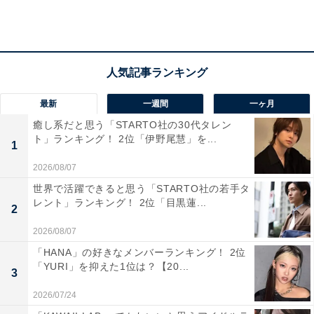
した。また、乃木坂46のバラエティ番組『新・乃木坂ス
ター誕生！』（日本テレビ系）では、宇多田ヒカルさん
の『First Love』をはじめとした難易度の高い曲を見事に
歌いこなしています。
回答者からは、「今までの乃木坂メンバーにいない声で
最新
一週間
一ヶ月
アイドルよりも歌手の声をもっていてもっと聞きたくな
癒し系だと思う「STARTO社の30代タレン
ト」ランキング！ 2位「伊野尾慧」を...
る上手さです（30代男性）」「アルノちゃんは特に、今
1
後の将来性に期待しています（20代男性）」「歌番組で
2026/08/07
見たときに歌声がきれいで上手だなと思ったから（30代
世界で活躍できると思う「STARTO社の若手タ
女性）」「可愛い声でもなく、音符を追えるではなく、
レント」ランキング！ 2位「目黒蓮...
2
人の心を揺さぶる歌唱力がある（50代男性）」「ライブ
2026/08/07
時に会場がどよめくほど聞きほれてしまったから（20代
「HANA」の好きなメンバーランキング！ 2位
男性）」など、アイドルの枠を超えた歌唱力を絶賛する
「YURI」を抑えた1位は？【20...
3
声が寄せられました。
2026/07/24