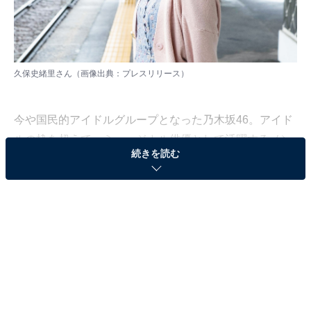
久保史緒里さん（画像出典：
プレスリリース
）
今や国民的アイドルグループとなった乃木坂46。アイド
ルの枠を超えて、ミュージカル俳優として活躍するメン
続きを読む
バーなど、歌唱力に定評のあるメンバーも在籍していま
す。
All About編集部は9月22日〜11月7日の期間、「乃木坂
46」に関するアンケート調査を全国389人を対象に実
施。調査結果から、今回は「歌がうまい歴代メンバー」
について聞いた結果をランキング形式で紹介します！