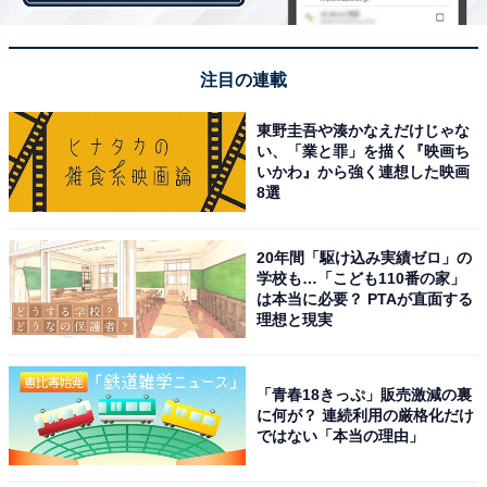
白石さんは、2011年に乃木坂46・1期生のオーディショ
ンに合格。2020年10月28日にグループを卒業しました。
注目の連載
東野圭吾や湊かなえだけじゃな
白石さんは、グループ在籍時に表題曲のセンターを5回
い、「業と罪」を描く『映画ち
務め、25枚目シングルに収録されたソロ曲『じゃあ
いかわ』から強く連想した映画
8選
ね。』では、坂道グループとして初めて、自ら作詞を手
掛けました。
20年間「駆け込み実績ゼロ」の
学校も…「こども110番の家」
回答者からは、「インフルエンサーでセンターで歌って
は本当に必要？ PTAが直面する
いたのを見て、歌が上手いと思っていました（30代女
理想と現実
性）」「歌番組で見かけた時に、しっかり声が出ていて
音も合っていて上手だなと思いました（40代女性）」
「青春18きっぷ」販売激減の裏
「センターで一番声が届き、歌もうまいと思いました
に何が？ 連続利用の厳格化だけ
ではない「本当の理由」
（30代女性）」「綺麗な声をしている（30代女性）」
「メンバーにいた頃はセンターに選ばれていて上手く思