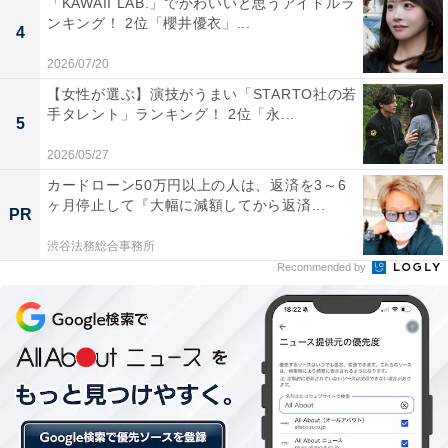
「KAWAII LAB.」でかわいいと思うアイドルラ
ンキング！ 2位「櫻井優衣」...
4
2026/07/20
【女性が選ぶ】演技がうまい「STARTO社の若
手タレント」ランキング！ 2位「永...
5
2026/05/27
カードローン50万円以上の人は、返済を3～6
ヶ月停止して『大幅に減額してから返済...
PR
渋谷法務総合事務所
Recommended by
同率3位 白石麻衣（31票）
同じく同率3位にランクインしたのは、白石麻衣さんで
した！