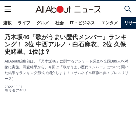
連載
ライフ
グルメ
社会
IT・ビジネス
エンタメ
リサ
乃木坂46「歌がうまい歴代メンバー」ランキ
ング！ 3位 中西アルノ・白石麻衣、2位 久保
史緒里、1位は？
All About編集部は、「乃木坂46」に関するアンケート調査を全国389人を対
象に実施。調査結果から、今回は「歌がうまい歴代メンバー」について聞い
た結果をランキング形式で紹介します！（サムネイル画像出典：プレスリリ
ース）
2022.11.11
モリタアヤリ