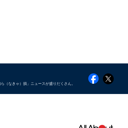
知ら（なきゃ）損」ニュースが盛りだくさん。