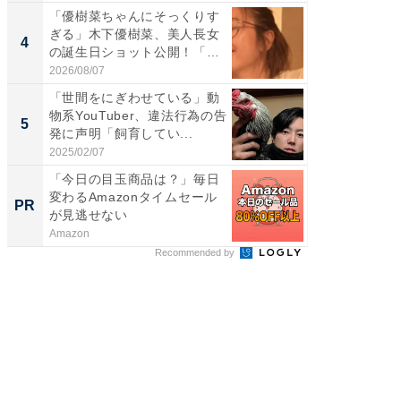
「優樹菜ちゃんにそっくりす
「え、
ぎる」木下優樹菜、美人長女
芸人、2
4
4
の誕生日ショット公開！「1
エットに
4...
2026/08/07
2026/08/0
「世間をにぎわせている」動
「脳がバ
物系YouTuber、違法行為の告
装姿が話
5
5
発に声明「飼育してい...
のお父さ
2025/02/07
2026/08/0
「今日の目玉商品は？」毎日
森永乳
変わるAmazonタイムセール
「太り
PR
PR
が見逃せない
のカギ
Amazon
森永乳業
Recommended by