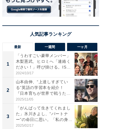
最新
一週間
一ヶ月
「うわすごい豪華メンバー」
「さす
木梨憲武、ヒロミへ「連絡く
は」高
1
1
ださい！」呼び掛ける。IS
災地を
S...
「カ...
2024/10/17
2026/08/0
山本由伸、“上達しすぎてい
「女の
る”英語の学習本を紹介！
介、バ
2
2
『日本育ちが世界で戦うため
らのプレ
の...
愛...
2025/11/05
2026/08/0
「がんばって生きてくれまし
「脚が
た」氷川きよし、“パートナ
横川尚
3
3
ー”の命日に思い。「私の身
ムキな姿
体...
刃...
2025/02/17
2026/08/0