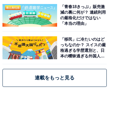
「青春18きっぷ」販売激
減の裏に何が？ 連続利用
の厳格化だけではない
「本当の理由」
「移民」に冷たいのはど
っちなのか？ スイスの厳
格過ぎる学歴選別と、日
本の曖昧過ぎる外国人政
策
連載をもっと見る