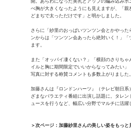
開。あらわになった美乳とアップの編み込みポ
べ胸が大きくなったようにも見えますが、「親
どまぢで太っただけです」と明かしました。
さらに「紗里のおっぱいツンツン会とかやった
ンからは「ツンツン会あったら絶対いく！」「
ます。
また「オッパイ凄くない？」「横顔のさりちゃ
イルと胸に期間限定でいいからなってみたい」
写真に対する称賛コメントも多数上がりました
加藤さんは『ロンドンハーツ』（テレビ朝日系
ざまなバラエティ番組に出演し話題に。タレン
ュースを行うなど、幅広い分野でマルチに活躍
＞次ページ：加藤紗里さんの美しい姿をもっと