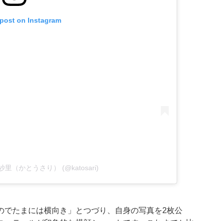
 post on Instagram
 加藤紗里（かとうさり） (@katosari)
のでたまには横向き」とつづり、自身の写真を2枚公